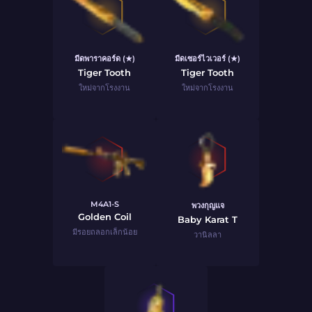
มีดพาราคอร์ด (★)
มีดเซอร์ไวเวอร์ (★)
Tiger Tooth
Tiger Tooth
ใหม่จากโรงงาน
ใหม่จากโรงงาน
M4A1-S
พวงกุญแจ
Golden Coil
Baby Karat T
มีรอยถลอกเล็กน้อย
วานิลลา