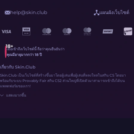
help@skin.club
แผนผังเว็บไซต์
เมื่อเข้าถึงเว็บไซต์นี้ ถือว่าคุณยืนยันว่า
คุณมีอายุมากกว่า 18 ปี
เกี่ยวกับ Skin.Club
Skin.Club เป็นเว็บไซต์ที่สร้างขึ้นมาโดยผู้เล่นเพื่อผู้เล่นที่หลงใหลในสกิน CS โดยมา
พร้อมกับระบบ Provably Fair สกิน CS2 ส่วนใหญ่ที่เปิดตัวมาสามารถเข้าถึงได้บน
แพลตฟอร์มของเรา!
แสดงมากขึ้น
รับสกิน CS2 ได้ง่ายๆ เพียง:
ลงชื่อเข้าใช้
เติมยอดเงินของคุณด้วยเงินหรือสกิน CS2
สำรวจคอลเลคชั่นสกินมากมายโดยใช้กลไกเว็บไซต์ที่หลากหลาย!
Skin.Club ให้บริการระบบชำระเงินที่หลากหลาย รวมไปถึง G2A Pay, บัตรเครดิต และ
กระทั่งสกิน CS2! นอกจากนี้ เรายังแชร์รหัสโปรโมชั่นพิเศษสำหรับเติมเงินเป็นประจำบน
แพลตฟอร์มโซเชียลมีเดียของ Skin.Club อีกด้วย