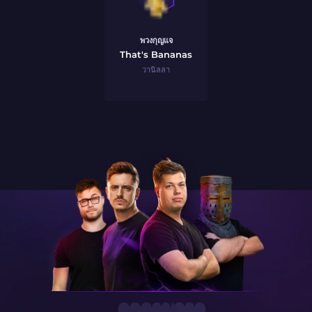
พวงกุญแจ
That's Bananas
วานิลลา