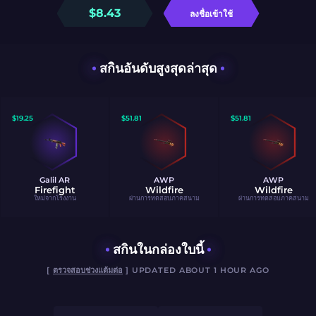
$
8.43
ลงชื่อเข้าใช้
สกินอันดับสูงสุดล่าสุด
$
19.25
$
51.81
$
51.81
Galil AR
AWP
AWP
Firefight
Wildfire
Wildfire
ใหม่จากโรงงาน
ผ่านการทดสอบภาคสนาม
ผ่านการทดสอบภาคสนาม
สกินในกล่องใบนี้
[
ตรวจสอบช่วงแต้มต่อ
] UPDATED ABOUT 1 HOUR AGO