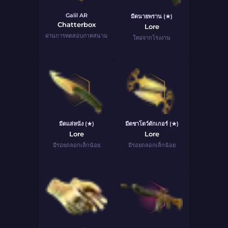
Galil AR
มีดนายพราน (★)
Chatterbox
Lore
ผ่านการทดสอบภาคสนาม
ใหม่จากโรงงาน
มีดแล่หนัง (★)
มีดชาโดว์ดักเกอร์ (★)
Lore
Lore
มีรอยถลอกเล็กน้อย
มีรอยถลอกเล็กน้อย