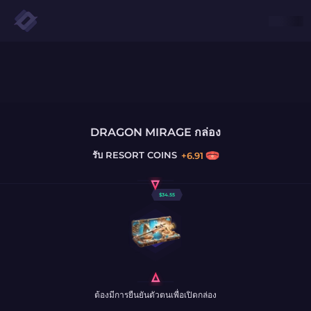
DRAGON MIRAGE กล่อง
รับ
RESORT COINS
+
6.91
$
34.55
ต้องมีการยืนยันตัวตนเพื่อเปิดกล่อง