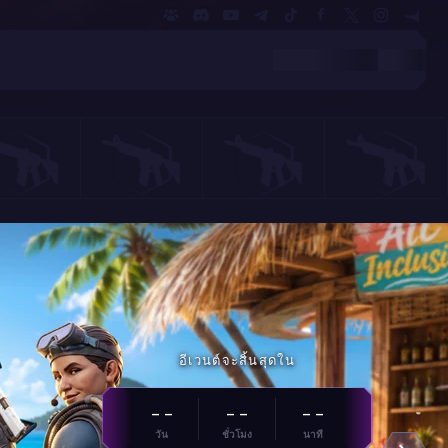
อีเวนต์จะสิ้นสุดใน
- -
- -
- -
วัน
ชั่วโมง
นาที