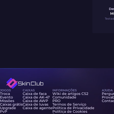
Des
M
Testad
JOGOS
CAIXAS
INFORMAÇÕES
AJUDA
Troca
Caixa de faca
Wiki de artigos CS2
Pergun
Evento
Caixa de AK-47
Comunidade
Provab
Missões
Caixa de AWP
PRO
Contac
Caixas grátis
Caixa de luvas
Termos de Serviço
Upgrade
Caixa de agente
Política de Privacidade
PvP
Política de Cookies