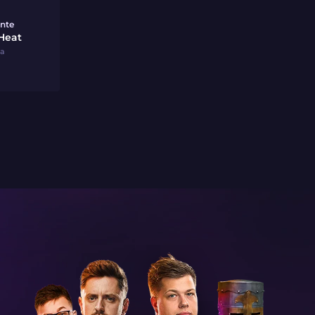
nte
Heat
ha