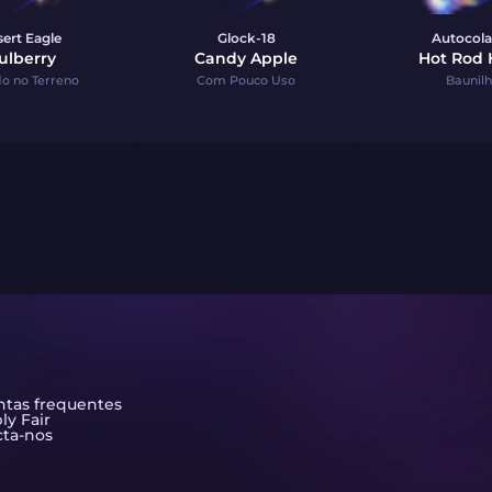
ert Eagle
Glock-18
Autocola
ulberry
Candy Apple
Hot Rod 
o no Terreno
Com Pouco Uso
Baunil
tas frequentes
ly Fair
ta-nos