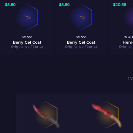
$
5.80
$
5.80
$
20.68
SG 553
SG 553
Dual 
Berry Gel Coat
Berry Gel Coat
Hemo
Original de Fábrica
Original de Fábrica
Original
[
V