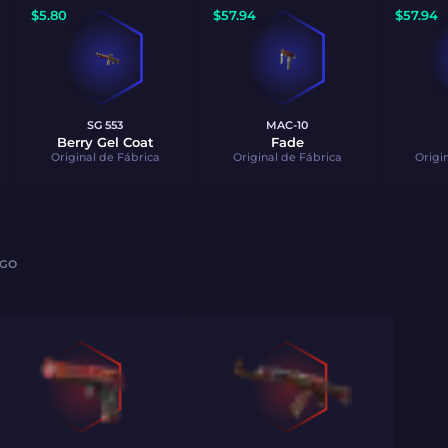
$
5.80
$
57.94
$
57.94
SG 553
MAC-10
Berry Gel Coat
Fade
Original de Fábrica
Original de Fábrica
Origi
AGO