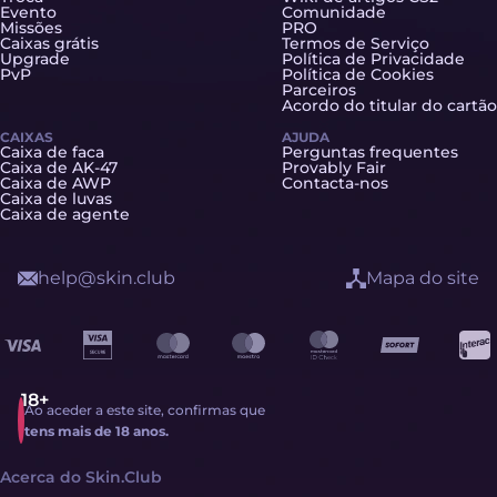
Evento
Comunidade
Missões
PRO
Caixas grátis
Termos de Serviço
Upgrade
Política de Privacidade
PvP
Política de Cookies
Parceiros
Acordo do titular do cartão
CAIXAS
AJUDA
Caixa de faca
Perguntas frequentes
Caixa de AK-47
Provably Fair
Caixa de AWP
Contacta-nos
Caixa de luvas
Caixa de agente
help@skin.club
Mapa do site
Ao aceder a este site, confirmas que
tens mais de 18 anos.
Acerca do Skin.Club