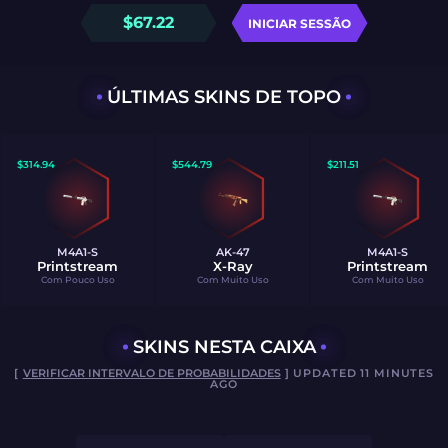
$
67.22
INICIAR SESSÃO
ÚLTIMAS SKINS DE TOPO
$
314.94
$
544.79
$
211.51
M4A1-S
AK-47
M4A1-S
Printstream
X-Ray
Printstream
Com Pouco Uso
Com Muito Uso
Com Muito Uso
SKINS NESTA CAIXA
[
VERIFICAR INTERVALO DE PROBABILIDADES
] UPDATED 11 MINUTES
AGO