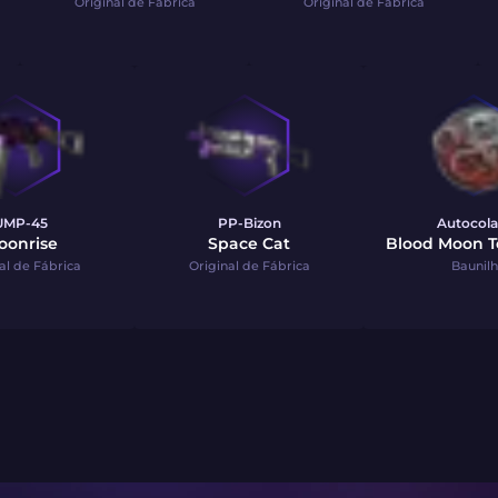
Original de Fábrica
Original de Fábrica
UMP-45
PP-Bizon
Autocola
oonrise
Space Cat
Blood Moon T
al de Fábrica
Original de Fábrica
Baunil