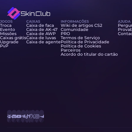
JOGOS
CAIXAS
INFORMAÇÕES
AJUDA
Troca
Caixa de faca
Wiki de artigos CS2
Pergun
Evento
Caixa de AK-47
Comunidade
Provab
Missões
Caixa de AWP
PRO
Contac
Caixas grátis
Caixa de luvas
Termos de Serviço
Upgrade
Caixa de agente
Política de Privacidade
PvP
Política de Cookies
Parceiros
Acordo do titular do cartão