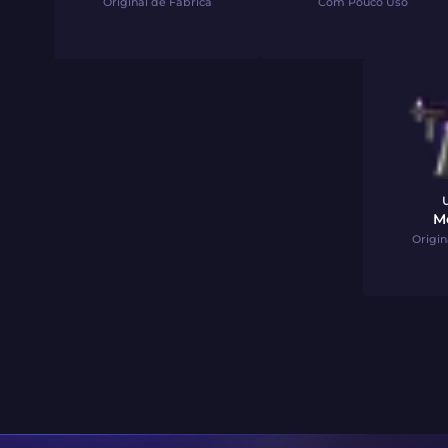
Original de Fábrica
Com Pouco Uso
M
Origin