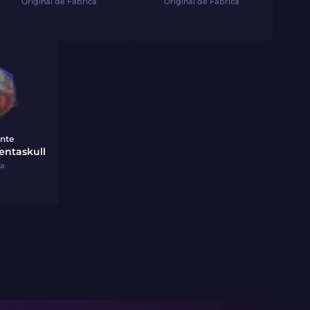
Original de Fábrica
Original de Fábrica
nte
entaskull
ha