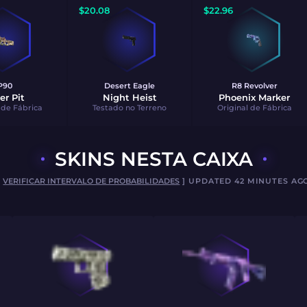
$
20.08
$
22.96
P90
Desert Eagle
R8 Revolver
er Pit
Night Heist
Phoenix Marker
 de Fábrica
Testado no Terreno
Original de Fábrica
SKINS NESTA CAIXA
[
VERIFICAR INTERVALO DE PROBABILIDADES
] UPDATED 42 MINUTES AG