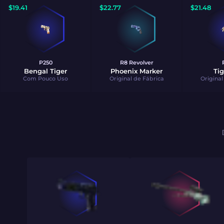
$
19.41
$
22.77
$
21.48
P250
R8 Revolver
Bengal Tiger
Phoenix Marker
Tig
Com Pouco Uso
Original de Fábrica
Original