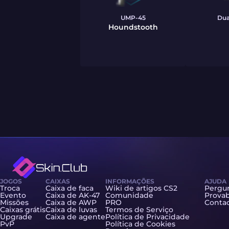
UMP-45
Dua
Houndstooth
JOGOS
CAIXAS
INFORMAÇÕES
AJUDA
Troca
Caixa de faca
Wiki de artigos CS2
Pergun
Evento
Caixa de AK-47
Comunidade
Provab
Missões
Caixa de AWP
PRO
Contac
Caixas grátis
Caixa de luvas
Termos de Serviço
Upgrade
Caixa de agente
Política de Privacidade
PvP
Política de Cookies