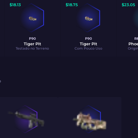
$
18.13
$
18.75
$
23.05
P90
P90
R8
Tiger Pit
Tiger Pit
Phoe
Testado no Terreno
Com Pouco Uso
Origi
O