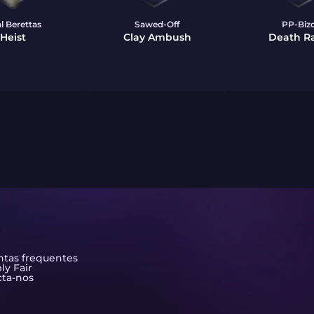
l Berettas
Sawed-Off
PP-Biz
Heist
Clay Ambush
Death Ra
tas frequentes
ly Fair
ta-nos