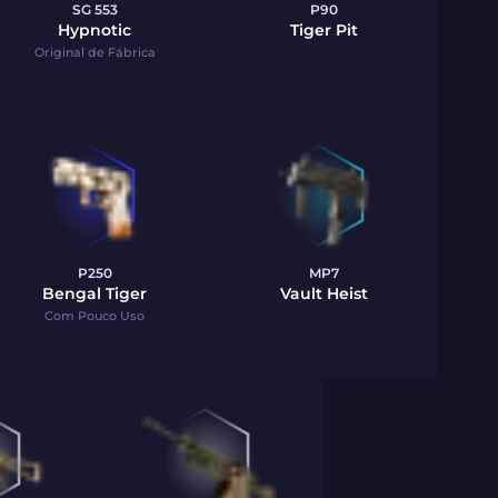
SG 553
P90
Hypnotic
Tiger Pit
Original de Fábrica
P250
MP7
Bengal Tiger
Vault Heist
Com Pouco Uso