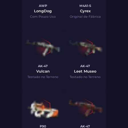
AWP
M4A1-S
LongDog
Cyrex
Com Pouco Uso
Original de Fábrica
AK-47
AK-47
Vulcan
Leet Museo
Testado no Terreno
Testado no Terreno
P90
AK-47