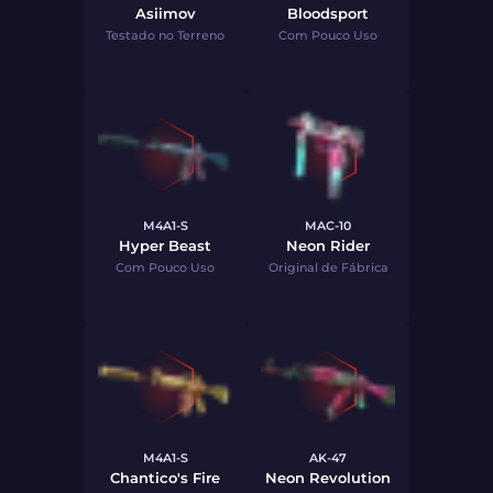
Asiimov
Bloodsport
Testado no Terreno
Com Pouco Uso
M4A1-S
MAC-10
Hyper Beast
Neon Rider
Com Pouco Uso
Original de Fábrica
M4A1-S
AK-47
Chantico's Fire
Neon Revolution