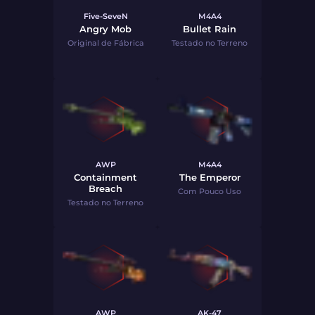
Five-SeveN
M4A4
Angry Mob
Bullet Rain
Original de Fábrica
Testado no Terreno
AWP
M4A4
Containment
The Emperor
Breach
Com Pouco Uso
Testado no Terreno
AWP
AK-47