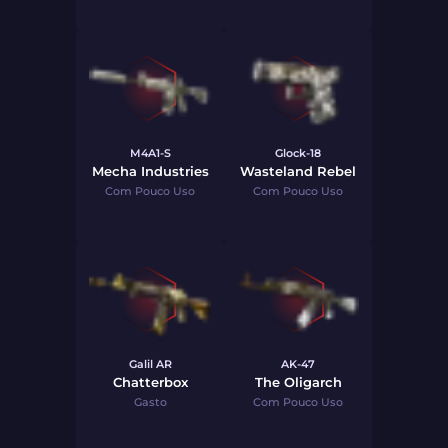
M4A1-S
Glock-18
Mecha Industries
Wasteland Rebel
Com Pouco Uso
Com Pouco Uso
Galil AR
AK-47
Chatterbox
The Oligarch
Gasto
Com Pouco Uso