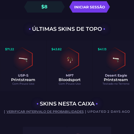
$
8
INICIAR SESSÃO
ÚLTIMAS SKINS DE TOPO
$
71.22
$
43.82
$
41.13
USP-S
MP7
Desert Eagle
Printstream
Bloodsport
Printstream
Com Pouco Uso
Com Pouco Uso
Testado no Terreno
SKINS NESTA CAIXA
[
VERIFICAR INTERVALO DE PROBABILIDADES
] UPDATED 2 DAYS AGO