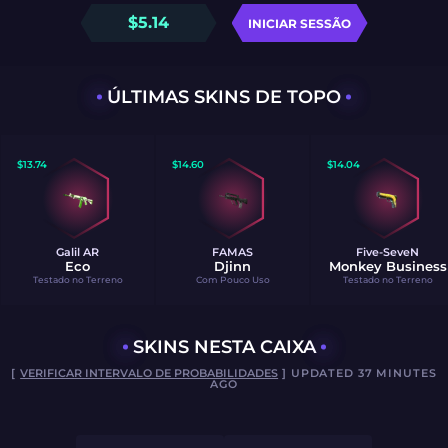
$
5.14
INICIAR SESSÃO
ÚLTIMAS SKINS DE TOPO
$
13.74
$
14.60
$
14.04
Galil AR
FAMAS
Five-SeveN
Eco
Djinn
Monkey Business
Testado no Terreno
Com Pouco Uso
Testado no Terreno
SKINS NESTA CAIXA
[
VERIFICAR INTERVALO DE PROBABILIDADES
] UPDATED 37 MINUTES
AGO