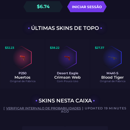
$
6.74
INICIAR SESSÃO
ÚLTIMAS SKINS DE TOPO
$
32.23
$
38.22
$
27.37
P250
Desert Eagle
M4A1-S
Muertos
Crimson Web
Blood Tiger
Original de Fábrica
Com Pouco Uso
Original de Fábrica
SKINS NESTA CAIXA
[
VERIFICAR INTERVALO DE PROBABILIDADES
] UPDATED 19 MINUTES
AGO