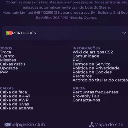
Obtém as suas skins favoritas aos melhores preços. Todas as trocas são
realizadas automaticamente usando bots do Steam.
Moontain Limited (HE410299) 13 Kypranoros street, EVI Building, 2nd floo
flat/office 205, 1061, Nicosia, Cyprus.
PORTUGUÊS
JOGOS
INFORMAÇÕES
Troca
Wiki de artigos CS2
Evento
Comunidade
Missões
PRO
Caixas grátis
Termos de Serviço
Upgrade
Política de Privacidade
PvP
Política de Cookies
Parceiros
Acordo do titular do cartão
CAIXAS
AJUDA
Caixa de faca
Perguntas frequentes
Caixa de AK-47
Provably Fair
Caixa de AWP
Contacta-nos
Caixa de luvas
Caixa de agente
help@skin.club
Mapa do site