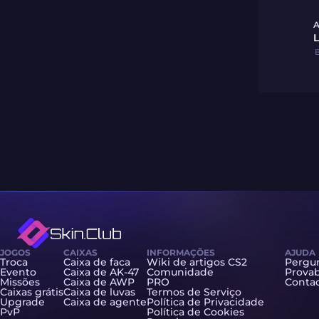
A
L
B
JOGOS
CAIXAS
INFORMAÇÕES
AJUDA
Troca
Caixa de faca
Wiki de artigos CS2
Pergun
Evento
Caixa de AK-47
Comunidade
Provab
Missões
Caixa de AWP
PRO
Contac
Caixas grátis
Caixa de luvas
Termos de Serviço
Upgrade
Caixa de agente
Política de Privacidade
PvP
Política de Cookies