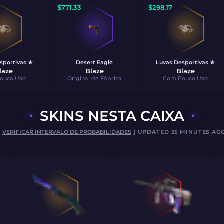
$
771.33
$
298.17
sportivas ★
Desert Eagle
Luvas Desportivas ★
laze
Blaze
Blaze
ouco Uso
Original de Fábrica
Com Pouco Uso
SKINS NESTA CAIXA
[
VERIFICAR INTERVALO DE PROBABILIDADES
] UPDATED 35 MINUTES AG