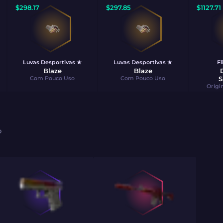
$
298.17
$
297.85
$
1127.71
Luvas Desportivas ★
Luvas Desportivas ★
Fl
Blaze
Blaze
Com Pouco Uso
Com Pouco Uso
S
Origi
O