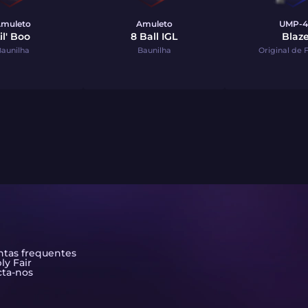
muleto
Amuleto
UMP-4
il' Boo
8 Ball IGL
Blaz
aunilha
Baunilha
Original de 
tas frequentes
ly Fair
ta-nos