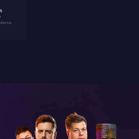
5
e
Fábrica