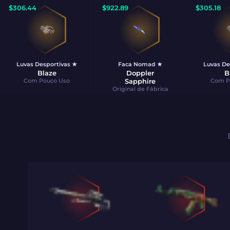
$
306.44
$
922.89
$
305.18
Luvas Desportivas ★
Faca Nomad ★
Luvas De
Blaze
Doppler
B
Com Pouco Uso
Sapphire
Com P
Original de Fábrica