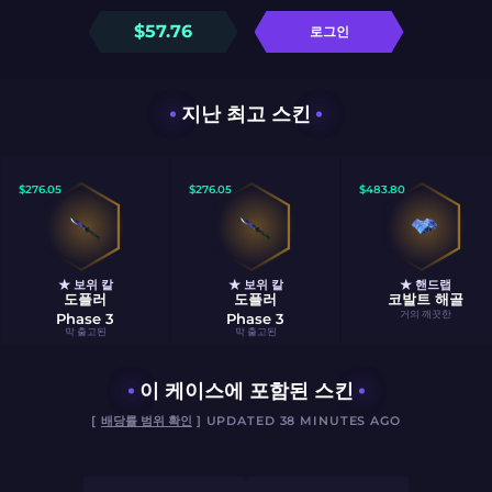
$
57.76
로그인
지난 최고 스킨
$
276.05
$
276.05
$
483.80
★ 보위 칼
★ 보위 칼
★ 핸드랩
도플러
도플러
코발트 해골
거의 깨끗한
Phase 3
Phase 3
막 출고된
막 출고된
이 케이스에 포함된 스킨
[
배당률 범위 확인
] UPDATED 38 MINUTES AGO