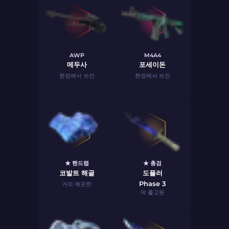
AWP
M4A4
메두사
포세이돈
현장에서 쓰인
현장에서 쓰인
★ 핸드랩
★ 총검
코발트 해골
도플러
Phase 3
거의 깨끗한
막 출고된