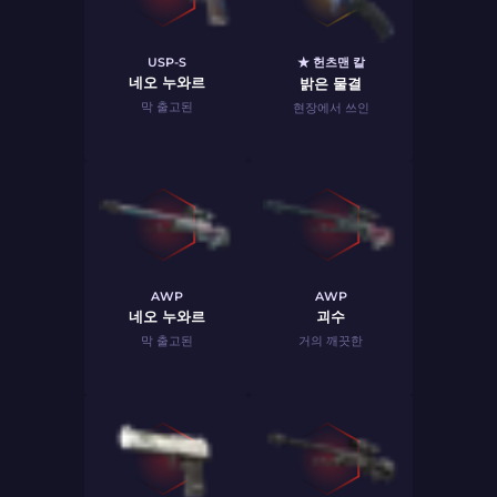
USP-S
★ 헌츠맨 칼
네오 누와르
밝은 물결
막 출고된
현장에서 쓰인
AWP
AWP
네오 누와르
괴수
막 출고된
거의 깨끗한