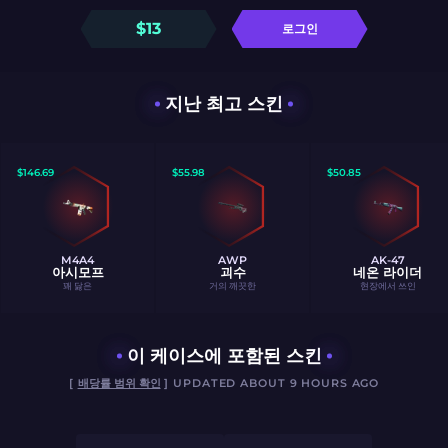
$
13
로그인
지난 최고 스킨
$
146.69
$
55.98
$
50.85
M4A4
AWP
AK-47
아시모프
괴수
네온 라이더
꽤 닳은
거의 깨끗한
현장에서 쓰인
이 케이스에 포함된 스킨
[
배당률 범위 확인
] UPDATED ABOUT 9 HOURS AGO