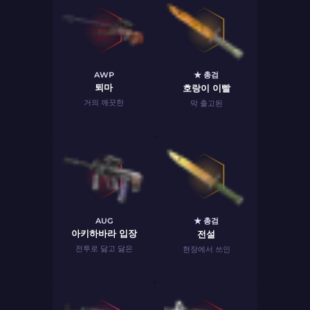
AWP
★ 총검
퇴마
호랑이 이빨
거의 깨끗한
막 출고된
AUG
★ 총검
아키하바라 입장
전설
전투로 닳고 닳은
현장에서 쓰인