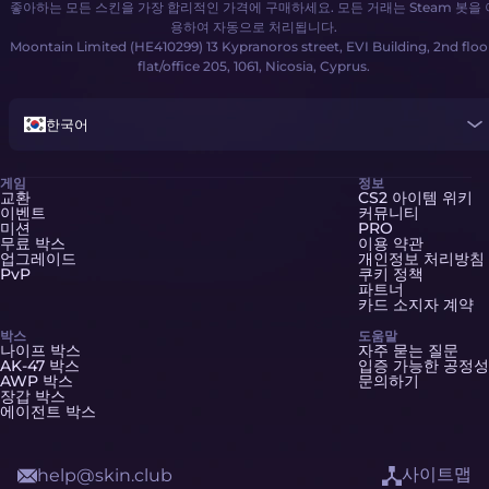
좋아하는 모든 스킨을 가장 합리적인 가격에 구매하세요. 모든 거래는 Steam 봇을 
용하여 자동으로 처리됩니다.
Moontain Limited (HE410299) 13 Kypranoros street, EVI Building, 2nd floo
flat/office 205, 1061, Nicosia, Cyprus.
한국어
게임
정보
교환
CS2 아이템 위키
이벤트
커뮤니티
미션
PRO
무료 박스
이용 약관
업그레이드
개인정보 처리방침
PvP
쿠키 정책
파트너
카드 소지자 계약
박스
도움말
나이프 박스
자주 묻는 질문
AK-47 박스
입증 가능한 공정성
AWP 박스
문의하기
장갑 박스
에이전트 박스
사이트맵
help@skin.club