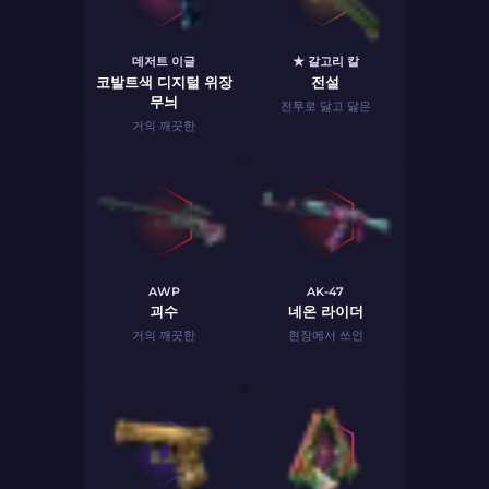
데저트 이글
★ 갈고리 칼
코발트색 디지털 위장
전설
무늬
전투로 닳고 닳은
거의 깨끗한
AWP
AK-47
괴수
네온 라이더
거의 깨끗한
현장에서 쓰인