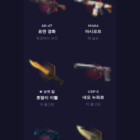
AK-47
M4A4
표면 경화
아시모프
현장에서 쓰인
꽤 닳은
★ 보위 칼
USP-S
네오 누와르
호랑이 이빨
막 출고된
막 출고된