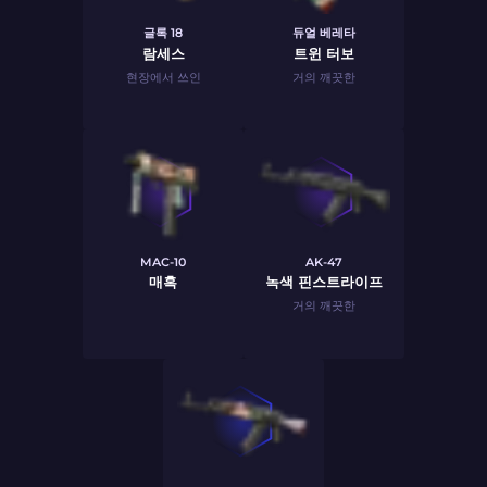
글록 18
듀얼 베레타
람세스
트윈 터보
현장에서 쓰인
거의 깨끗한
MAC-10
AK-47
매혹
녹색 핀스트라이프
거의 깨끗한