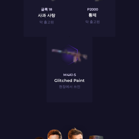
글록 18
P2000
황제
사과 사탕
막 출고된
막 출고된
M4A1-S
Glitched Paint
현장에서 쓰인