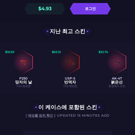
$
4.93
로그인
지난 최고 스킨
$
16.59
$
63.15
$
32.74
P250
USP-S
AK-47
망자의 날
반역자
붉은선
거의 깨끗한
거의 깨끗한
현장에서 쓰인
이 케이스에 포함된 스킨
[
배당률 범위 확인
] UPDATED 15 MINUTES AGO