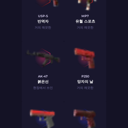
USP-S
MP7
반역자
유혈 스포츠
거의 깨끗한
거의 깨끗한
AK-47
P250
붉은선
망자의 날
현장에서 쓰인
거의 깨끗한