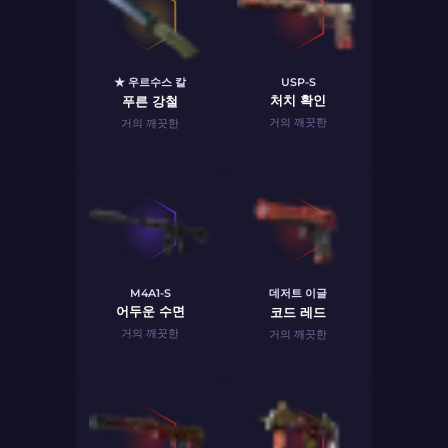
★ 우르수스 칼
USP-S
처치 확인
푸른 강철
거의 깨끗한
거의 깨끗한
M4A1-S
데저트 이글
어두운 수면
코드 레드
거의 깨끗한
거의 깨끗한