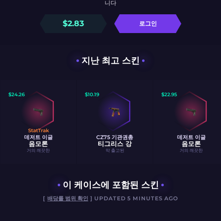
니다
$
2.83
로그인
지난 최고 스킨
$
24.26
$
10.19
$
22.95
StatTrak
데저트 이글
CZ75 기관권총
데저트 이글
음모론
티그리스 강
음모론
거의 깨끗한
막 출고된
거의 깨끗한
이 케이스에 포함된 스킨
[
배당률 범위 확인
] UPDATED 5 MINUTES AGO