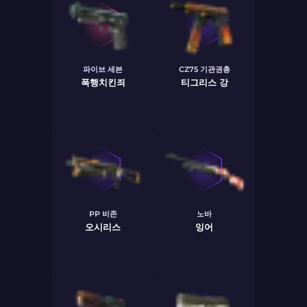
파이브 세븐
CZ75 기관권총
폭행치킨죄
티그리스 강
PP 비존
노바
오시리스
잉어