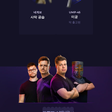
네게브
UMP-45
미궁
사막 공습
막 출고된