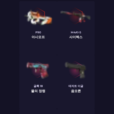
P90
M4A1-S
아시모프
사이렉스
글록 18
데저트 이글
물의 정령
음모론