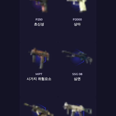
P250
P2000
초신성
상아
MP7
SSG 08
시가지 위험요소
심연