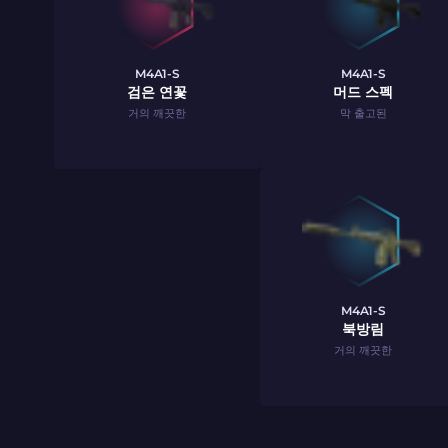
M4A1-S
M4A1-S
검은 연꽃
머드 스펙
거의 깨끗한
막 출고된
M4A1-S
북방림
거의 깨끗한