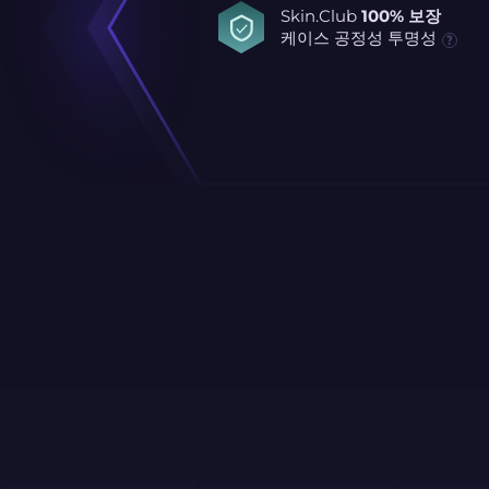
Skin.Club
100% 보장
케이스 공정성 투명성