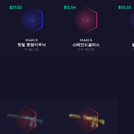
$
27.52
$
12.54
$
55.25
M4A1-S
M4A1-S
핏빛 호랑이무늬
스테인드글라스
막 출고된
거의 깨끗한