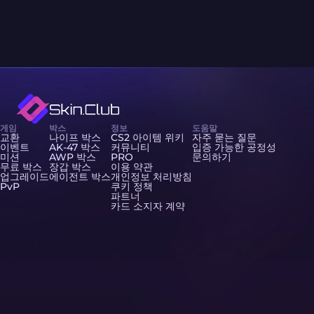
게임
박스
정보
도움말
교환
나이프 박스
CS2 아이템 위키
자주 묻는 질문
이벤트
AK-47 박스
커뮤니티
입증 가능한 공정성
미션
AWP 박스
PRO
문의하기
무료 박스
장갑 박스
이용 약관
업그레이드
에이전트 박스
개인정보 처리방침
PvP
쿠키 정책
파트너
카드 소지자 계약