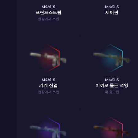
M4A1-S
M4A1-S
프린트스트림
제어판
현장에서 쓰인
M4A1-S
M4A1-S
기계 산업
이끼로 물든 석영
현장에서 쓰인
막 출고된