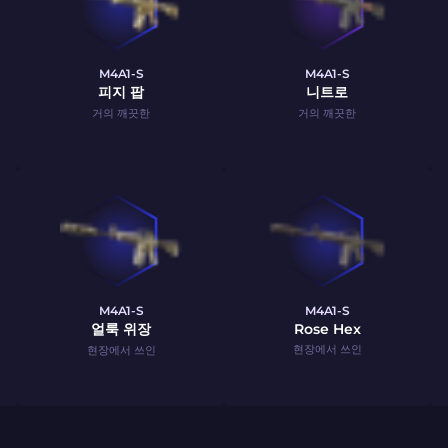
M4A1-S
M4A1-S
피지 팝
니트로
거의 깨끗한
거의 깨끗한
M4A1-S
M4A1-S
얼룩 위장
Rose Hex
현장에서 쓰인
현장에서 쓰인