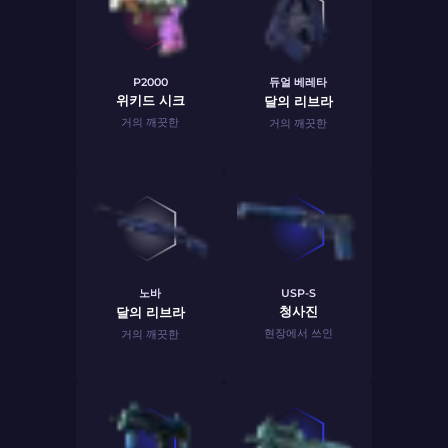
P2000
듀얼 베레타
위키드 시크
달의 리브라
거의 깨끗한
거의 깨끗한
노바
USP-S
청사진
달의 리브라
현장에서 쓰인
거의 깨끗한