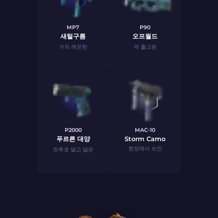
MP7
P90
새털구름
오프월드
거의 깨끗한
막 출고된
P2000
MAC-10
푸르른 대양
Storm Camo
현장에서 쓰인
전투로 닳고 닳은