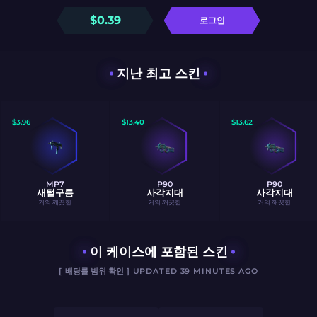
$
0.39
로그인
지난 최고 스킨
$
3.96
$
13.40
$
13.62
MP7
P90
P90
새털구름
사각지대
사각지대
거의 깨끗한
거의 깨끗한
거의 깨끗한
이 케이스에 포함된 스킨
[
배당률 범위 확인
] UPDATED 39 MINUTES AGO