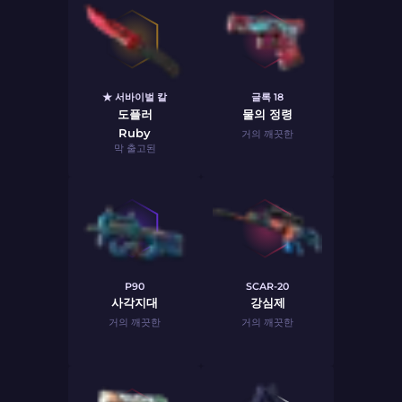
★ 서바이벌 칼
글록 18
도플러
물의 정령
Ruby
거의 깨끗한
막 출고된
P90
SCAR-20
사각지대
강심제
거의 깨끗한
거의 깨끗한