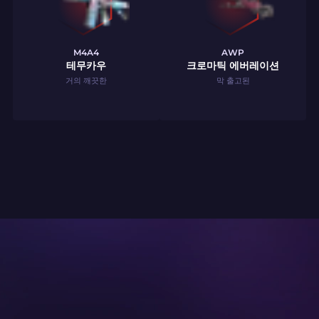
M4A4
AWP
테무카우
크로마틱 에버레이션
거의 깨끗한
막 출고된