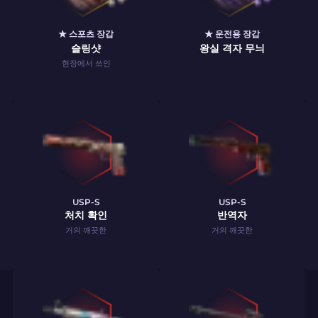
★ 스포츠 장갑
★ 운전용 장갑
슬링샷
왕실 격자 무늬
현장에서 쓰인
USP-S
USP-S
처치 확인
반역자
거의 깨끗한
거의 깨끗한