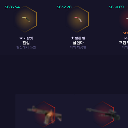
$
683.54
$
632.28
$
650.89
St
★ 카람빗
★ 탈론 칼
M
전설
살인마
프린
현장에서 쓰인
거의 깨끗한
거의