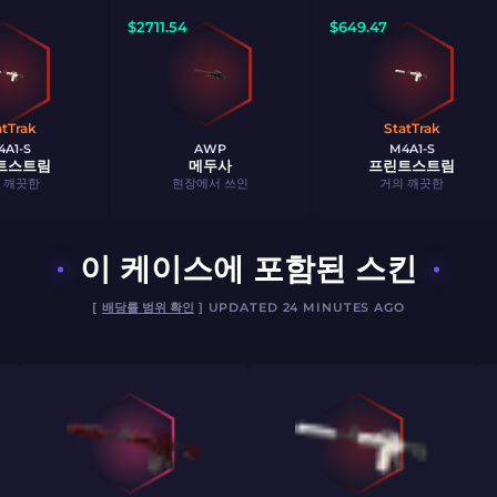
$
2711.54
$
649.47
atTrak
StatTrak
4A1-S
AWP
M4A1-S
트스트림
메두사
프린트스트림
 깨끗한
현장에서 쓰인
거의 깨끗한
이 케이스에 포함된 스킨
[
배당률 범위 확인
] UPDATED 24 MINUTES AGO