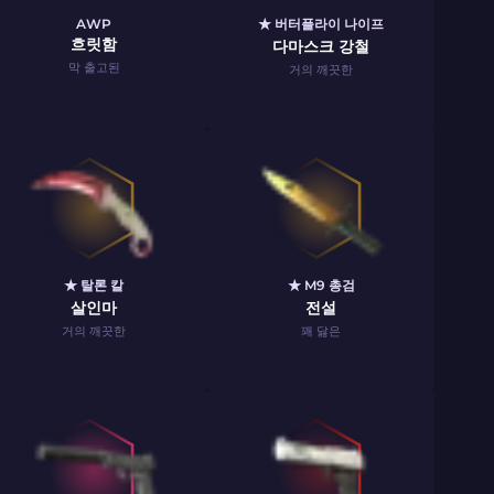
AWP
★ 버터플라이 나이프
흐릿함
다마스크 강철
막 출고된
거의 깨끗한
★ 탈론 칼
★ M9 총검
살인마
전설
거의 깨끗한
꽤 닳은