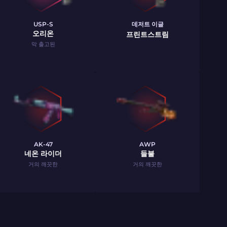
USP-S
데저트 이글
오리온
프린트스트림
막 출고된
AK-47
AWP
네온 라이더
들불
거의 깨끗한
거의 깨끗한