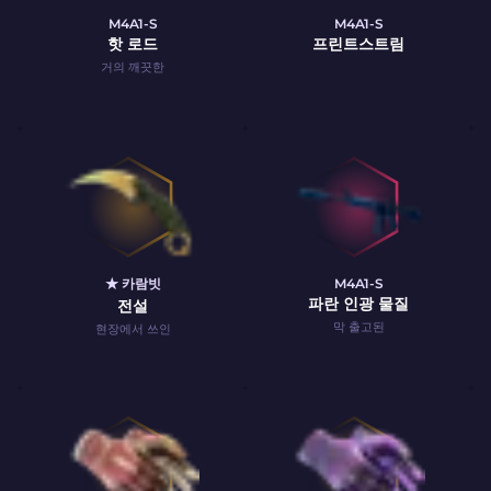
M4A1-S
M4A1-S
핫 로드
프린트스트림
거의 깨끗한
★ 카람빗
M4A1-S
파란 인광 물질
전설
막 출고된
현장에서 쓰인