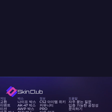
게임
박스
정보
도움말
교환
나이프 박스
CS2 아이템 위키
자주 묻는 질문
이벤트
AK-47 박스
커뮤니티
입증 가능한 공정성
미션
AWP 박스
PRO
문의하기