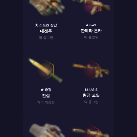
★ 스포츠 장갑
AK-47
판테라 온카
대전투
막 출고된
막 출고된
★ 총검
M4A1-S
황금 코일
전설
막 출고된
거의 깨끗한