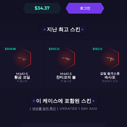
$
34.37
로그인
지난 최고 스킨
$
309.96
$
300.12
$
192.12
갈릴 돌격소총
M4A1-S
M4A1-S
황금 코일
찬티코의 불
속사포
막 출고된
막 출고된
현장에서 쓰인
이 케이스에 포함된 스킨
[
배당률 범위 확인
] UPDATED 1 DAY AGO