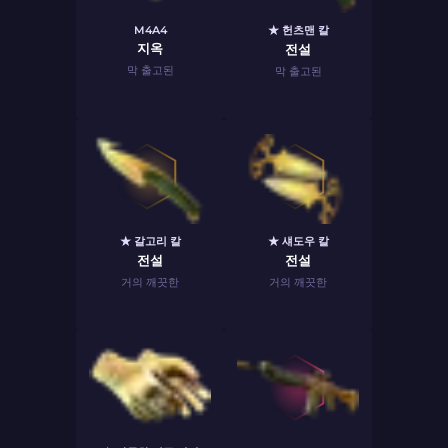
M4A4
★ 헌츠맨 칼
지옥
전설
막 출고된
막 출고된
★ 갈고리 칼
★ 섀도우 칼
전설
전설
거의 깨끗한
거의 깨끗한