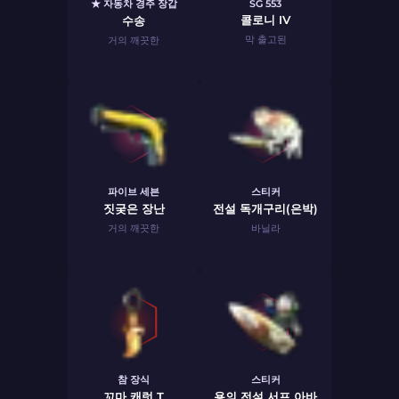
★ 자동차 경주 장갑
SG 553
콜로니 IV
수송
막 출고된
거의 깨끗한
파이브 세븐
스티커
짓궂은 장난
전설 독개구리(은박)
거의 깨끗한
바닐라
참 장식
스티커
꼬마 캐럿 T
용의 전설 서프 아바