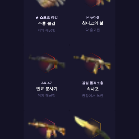
★ 스포츠 장갑
M4A1-S
찬티코의 불
주홍 불길
막 출고된
거의 깨끗한
AK-47
갈릴 돌격소총
연료 분사기
속사포
거의 깨끗한
현장에서 쓰인