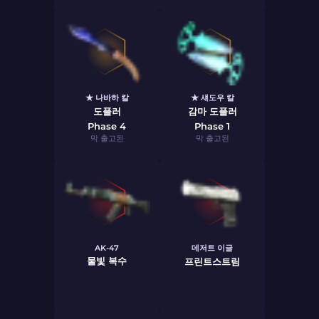
★ 나바하 칼
★ 섀도우 칼
도플러
감마 도플러
Phase 4
Phase 1
막 출고된
막 출고된
AK-47
데저트 이글
물빛 복수
프린트스트림