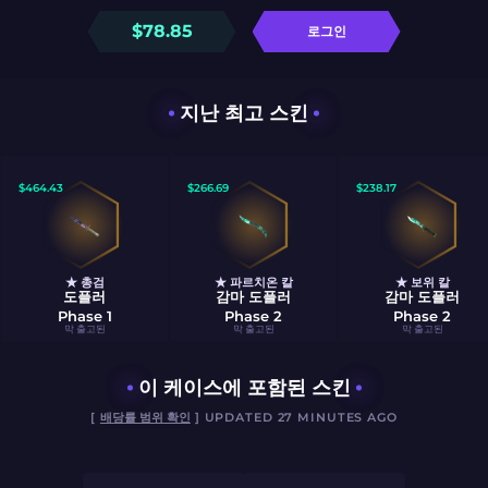
$
78.85
로그인
지난 최고 스킨
$
464.43
$
266.69
$
238.17
★ 총검
★ 파르치온 칼
★ 보위 칼
도플러
감마 도플러
감마 도플러
Phase 1
Phase 2
Phase 2
막 출고된
막 출고된
막 출고된
이 케이스에 포함된 스킨
[
배당률 범위 확인
] UPDATED 27 MINUTES AGO