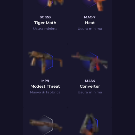
SG 553
MAG-7
Tiger Moth
Heat
Usura minima
Usura minima
MP9
M4A4
Modest Threat
Converter
Nuovo di fabbrica
Usura minima