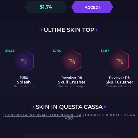
$
1.74
ACCEDI
ULTIME SKIN TOP
$
19.68
$
7.90
$
7.87
P250
Revolver R8
Revolver R8
Splash
Skull Crusher
Skull Crusher
Usura minima
Testato sul campo
Testato sul campo
SKIN IN QUESTA CASSA
[
CONTROLLA INTERVALLO DI PROBABILITÀ
] UPDATED ABOUT 1 HOUR
AGO