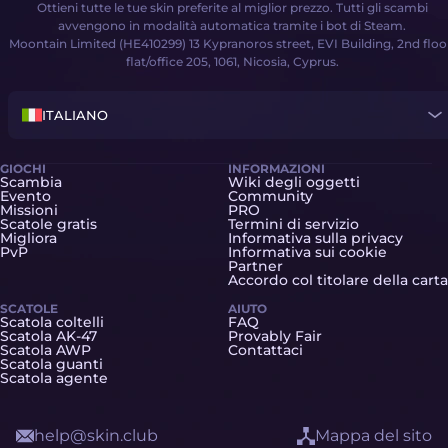
Ottieni tutte le tue skin preferite al miglior prezzo. Tutti gli scambi
avvengono in modalità automatica tramite i bot di Steam.
Moontain Limited (HE410299) 13 Kypranoros street, EVI Building, 2nd floo
flat/office 205, 1061, Nicosia, Cyprus.
ITALIANO
GIOCHI
INFORMAZIONI
Scambia
Wiki degli oggetti
Evento
Community
Missioni
PRO
Scatole gratis
Termini di servizio
Migliora
Informativa sulla privacy
PvP
Informativa sui cookie
Partner
Accordo col titolare della carta
SCATOLE
AIUTO
Scatola coltelli
FAQ
Scatola AK-47
Provably Fair
Scatola AWP
Contattaci
Scatola guanti
Scatola agente
help@skin.club
Mappa del sito