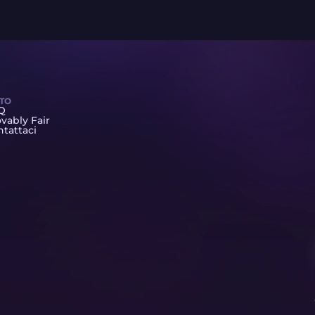
UTO
Q
vably Fair
tattaci