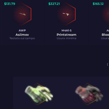
$
131.79
$
327.21
$
165.12
AWP
M4A1-S
A
Asiimov
Printstream
Bloo
Testato sul campo
Usura minima
Usur