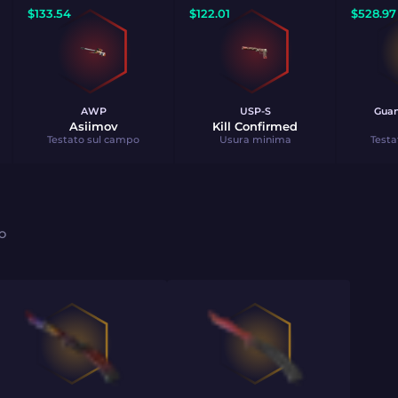
$
133.54
$
122.01
$
528.97
AWP
USP-S
Guan
Asiimov
Kill Confirmed
Testato sul campo
Usura minima
Testa
O