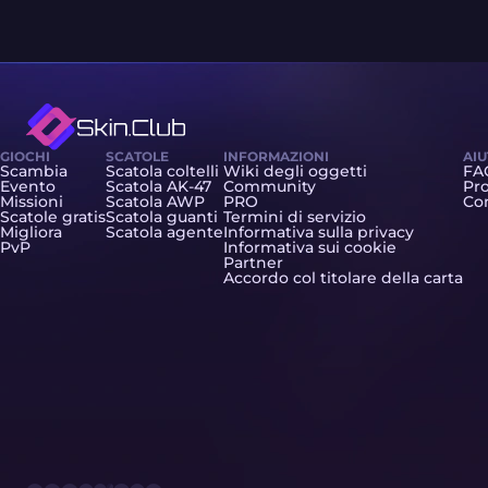
GIOCHI
SCATOLE
INFORMAZIONI
AI
Scambia
Scatola coltelli
Wiki degli oggetti
FA
Evento
Scatola AK-47
Community
Pro
Missioni
Scatola AWP
PRO
Con
Scatole gratis
Scatola guanti
Termini di servizio
Migliora
Scatola agente
Informativa sulla privacy
PvP
Informativa sui cookie
Partner
Accordo col titolare della carta