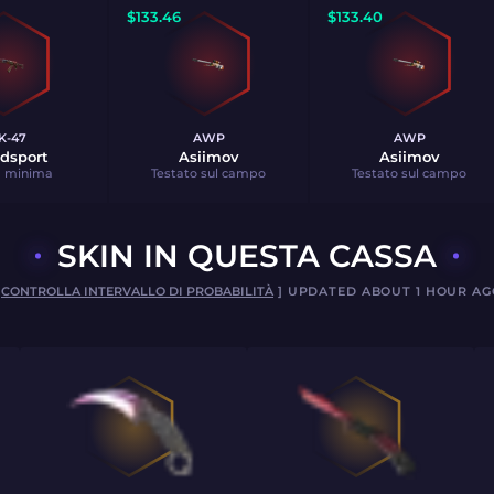
$
133.46
$
133.40
K-47
AWP
AWP
dsport
Asiimov
Asiimov
a minima
Testato sul campo
Testato sul campo
SKIN IN QUESTA CASSA
[
CONTROLLA INTERVALLO DI PROBABILITÀ
] UPDATED ABOUT 1 HOUR AG