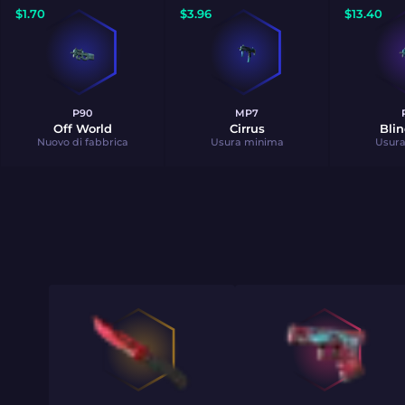
$
1.70
$
3.96
$
13.40
P90
MP7
Off World
Cirrus
Blin
Nuovo di fabbrica
Usura minima
Usur