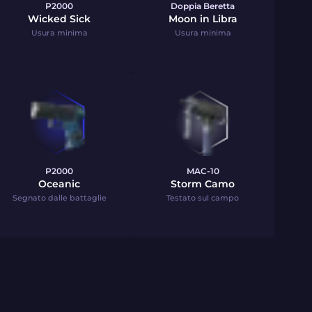
P2000
Doppia Beretta
Wicked Sick
Moon in Libra
Usura minima
Usura minima
P2000
MAC-10
Oceanic
Storm Camo
Segnato dalle battaglie
Testato sul campo