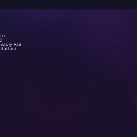
UTO
Q
vably Fair
tattaci