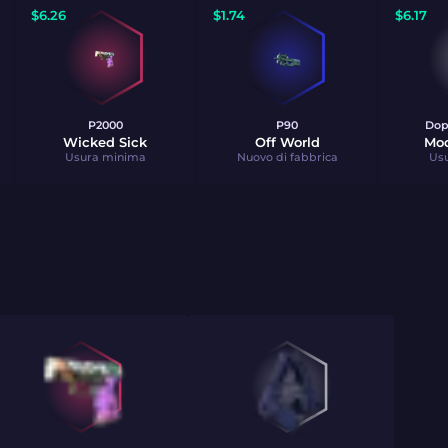
$
6.26
$
1.74
$
6.17
P2000
P90
Dop
Wicked Sick
Off World
Moo
Usura minima
Nuovo di fabbrica
Us