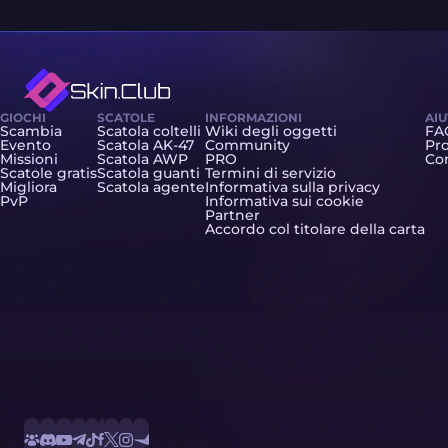
GIOCHI
SCATOLE
INFORMAZIONI
AI
Scambia
Scatola coltelli
Wiki degli oggetti
FA
Evento
Scatola AK-47
Community
Pro
Missioni
Scatola AWP
PRO
Con
Scatole gratis
Scatola guanti
Termini di servizio
Migliora
Scatola agente
Informativa sulla privacy
PvP
Informativa sui cookie
Partner
Accordo col titolare della carta