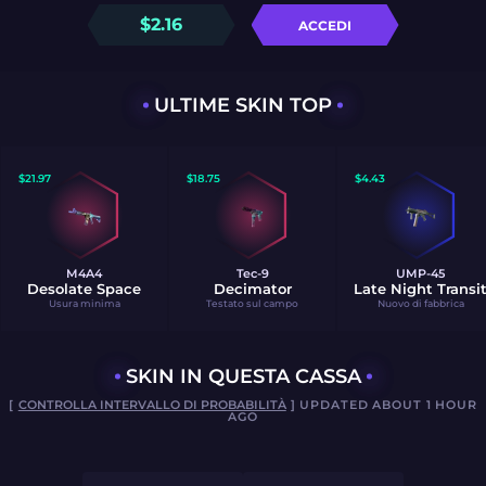
$
2.16
ACCEDI
ULTIME SKIN TOP
$
21.97
$
18.75
$
4.43
M4A4
Tec-9
UMP-45
Desolate Space
Decimator
Late Night Transi
Usura minima
Testato sul campo
Nuovo di fabbrica
SKIN IN QUESTA CASSA
[
CONTROLLA INTERVALLO DI PROBABILITÀ
] UPDATED ABOUT 1 HOUR
AGO