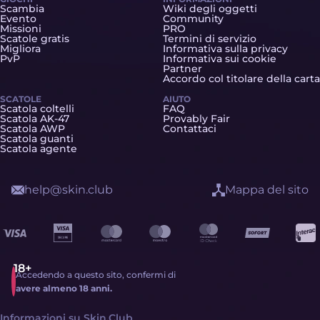
Scambia
Wiki degli oggetti
Evento
Community
Missioni
PRO
Scatole gratis
Termini di servizio
Migliora
Informativa sulla privacy
PvP
Informativa sui cookie
Partner
Accordo col titolare della carta
SCATOLE
AIUTO
Scatola coltelli
FAQ
Scatola AK-47
Provably Fair
Scatola AWP
Contattaci
Scatola guanti
Scatola agente
help@skin.club
Mappa del sito
Accedendo a questo sito, confermi di
avere almeno 18 anni.
Informazioni su Skin.Club