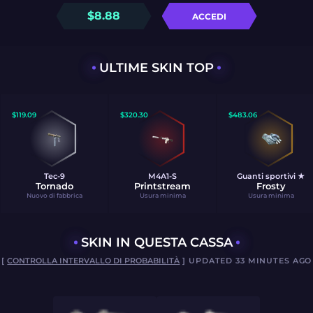
$
8.88
ACCEDI
ULTIME SKIN TOP
$
119.09
$
320.30
$
483.06
Tec-9
M4A1-S
Guanti sportivi ★
Tornado
Printstream
Frosty
Nuovo di fabbrica
Usura minima
Usura minima
SKIN IN QUESTA CASSA
[
CONTROLLA INTERVALLO DI PROBABILITÀ
] UPDATED 33 MINUTES AGO