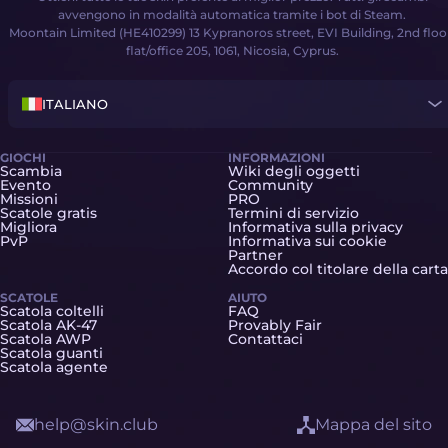
avvengono in modalità automatica tramite i bot di Steam.
Moontain Limited (HE410299) 13 Kypranoros street, EVI Building, 2nd floo
flat/office 205, 1061, Nicosia, Cyprus.
ITALIANO
GIOCHI
INFORMAZIONI
Scambia
Wiki degli oggetti
Evento
Community
Missioni
PRO
Scatole gratis
Termini di servizio
Migliora
Informativa sulla privacy
PvP
Informativa sui cookie
Partner
Accordo col titolare della carta
SCATOLE
AIUTO
Scatola coltelli
FAQ
Scatola AK-47
Provably Fair
Scatola AWP
Contattaci
Scatola guanti
Scatola agente
help@skin.club
Mappa del sito