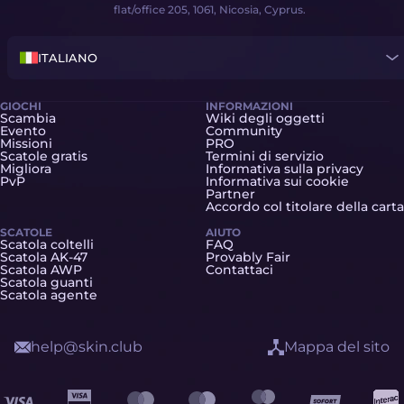
flat/office 205, 1061, Nicosia, Cyprus.
ITALIANO
GIOCHI
INFORMAZIONI
Scambia
Wiki degli oggetti
Evento
Community
Missioni
PRO
Scatole gratis
Termini di servizio
Migliora
Informativa sulla privacy
PvP
Informativa sui cookie
Partner
Accordo col titolare della carta
SCATOLE
AIUTO
Scatola coltelli
FAQ
Scatola AK-47
Provably Fair
Scatola AWP
Contattaci
Scatola guanti
Scatola agente
help@skin.club
Mappa del sito