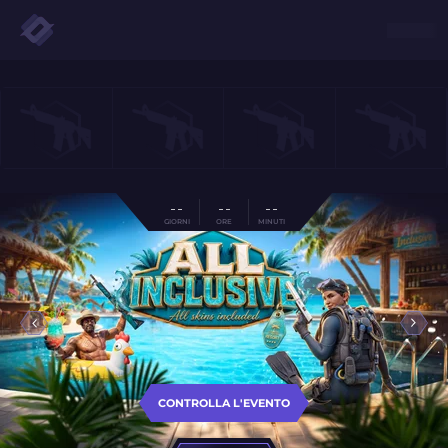
- -
- -
- -
GIORNI
ORE
MINUTI
CONTROLLA L'EVENTO