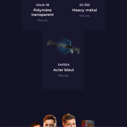
Glock-18
SG 553
Polymère
Heavy métal
transparent
Neuve
Neuve
XM1014
Acier bleui
Neuve