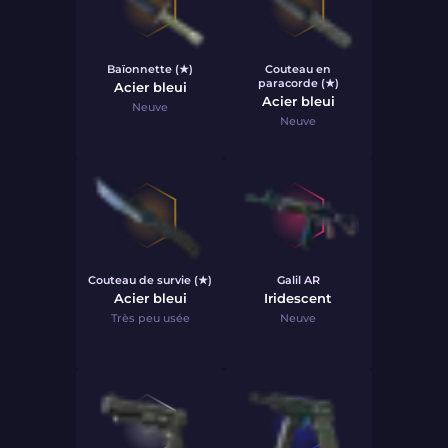
Baïonnette (★)
Couteau en
paracorde (★)
Acier bleui
Acier bleui
Neuve
Neuve
Couteau de survie (★)
Galil AR
Acier bleui
Iridescent
Très peu usée
Neuve