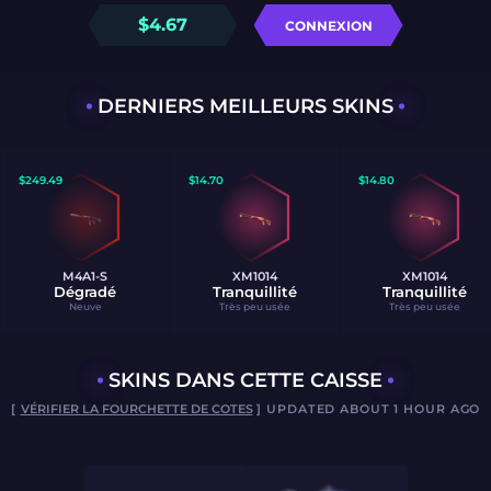
$
4.67
CONNEXION
DERNIERS MEILLEURS SKINS
$
249.49
$
14.70
$
14.80
M4A1-S
XM1014
XM1014
Dégradé
Tranquillité
Tranquillité
Neuve
Très peu usée
Très peu usée
SKINS DANS CETTE CAISSE
[
VÉRIFIER LA FOURCHETTE DE COTES
] UPDATED ABOUT 1 HOUR AGO