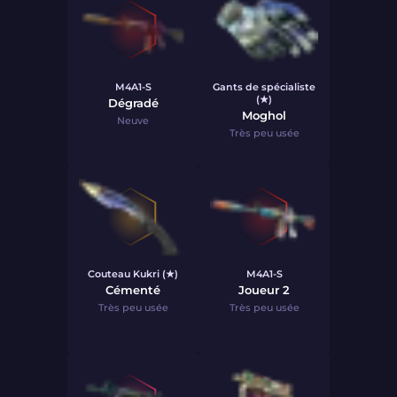
M4A1-S
Gants de spécialiste
(★)
Dégradé
Moghol
Neuve
Très peu usée
Couteau Kukri (★)
M4A1-S
Cémenté
Joueur 2
Très peu usée
Très peu usée