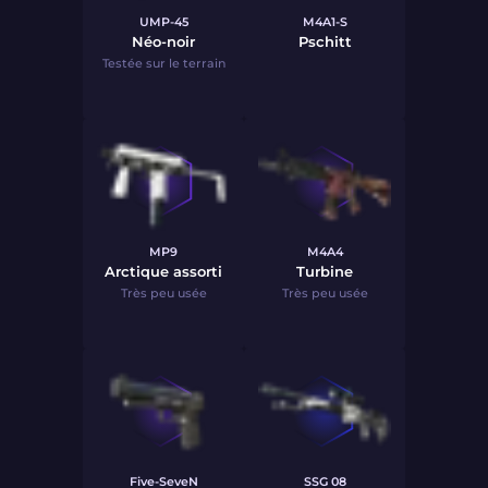
UMP-45
M4A1-S
Néo-noir
Pschitt
Testée sur le terrain
MP9
M4A4
Arctique assorti
Turbine
Très peu usée
Très peu usée
Five-SeveN
SSG 08