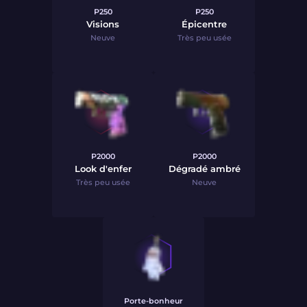
P250
P250
Visions
Épicentre
Neuve
Très peu usée
P2000
P2000
Look d'enfer
Dégradé ambré
Très peu usée
Neuve
Porte-bonheur