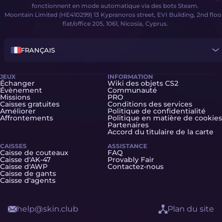
fonctionnent en mode automatique via des bots Steam.
Moontain Limited (HE410299) 13 Kypranoros street, EVI Building, 2nd floo
flat/office 205, 1061, Nicosia, Cyprus.
FRANÇAIS
JEUX
INFORMATION
Échanger
Wiki des objets CS2
Évènement
Communauté
Missions
PRO
Caisses gratuites
Conditions des services
Améliorer
Politique de confidentialité
Affrontements
Politique en matière de cookies
Partenaires
Accord du titulaire de la carte
CAISSES
ASSISTANCE
Caisse de couteaux
FAQ
Caisse d'AK-47
Provably Fair
Caisse d'AWP
Contactez-nous
Caisse de gants
Caisse d'agents
help@skin.club
Plan du site