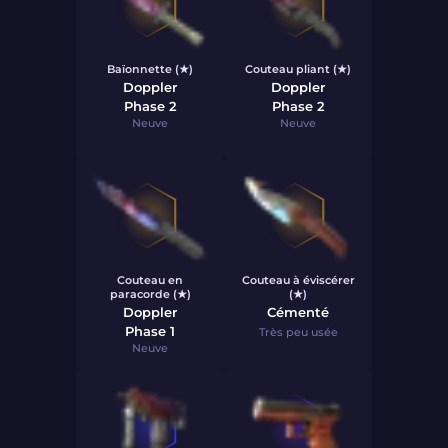
Baïonnette (★)
Couteau pliant (★)
Doppler
Doppler
Phase 2
Phase 2
Neuve
Neuve
Couteau en
Couteau à éviscérer
paracorde (★)
(★)
Doppler
Cémenté
Phase 1
Très peu usée
Neuve