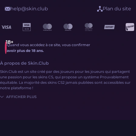
help@skin.club
Plan du site
Quand vous accédez à ce site, vous confirmer
avoir plus de 18 ans.
À propos de Skin.Club
Skin.Club est un site créé par des joueurs pour les joueurs qui partagent
une passion pour les skins CS, qui propose un système Prouvablement
équitable. La majorité des skins CS2 jamais publiées sont accessibles sur
notre plateforme !
AFFICHER PLUS
Obtenir des skins CS2 n'a jamais été aussi simple :
Connectez-vous
Remplissez votre solde avec de l'argent ou des skins CS2
Explorez une vaste collection de skins via divers mécanismes de site !
Skin.Club prend en charge une variété de systèmes de paiement, y
compris G2A Pay, des cartes de crédit et même des skins CS2 ! De plus,
des codes promotionnels spéciaux pour les recharges de solde sont