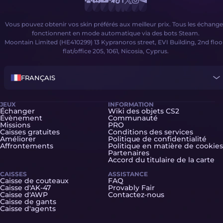
Vous pouvez obtenir vos skin préférés aux meilleur prix. Tous les échange
fonctionnent en mode automatique via des bots Steam.
Moontain Limited (HE410299) 13 Kypranoros street, EVI Building, 2nd floo
flat/office 205, 1061, Nicosia, Cyprus.
FRANÇAIS
JEUX
INFORMATION
Échanger
Wiki des objets CS2
Évènement
Communauté
Missions
PRO
Caisses gratuites
Conditions des services
Améliorer
Politique de confidentialité
Affrontements
Politique en matière de cookies
Partenaires
Accord du titulaire de la carte
CAISSES
ASSISTANCE
Caisse de couteaux
FAQ
Caisse d'AK-47
Provably Fair
Caisse d'AWP
Contactez-nous
Caisse de gants
Caisse d'agents