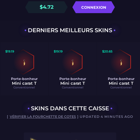
$
4.72
CONNEXION
DERNIERS MEILLEURS SKINS
$
19.19
$
19.19
$
20.65
Porte-bonheur
Porte-bonheur
Porte-bonheur
Mini carat T
Mini carat T
Mini carat T
Conventionnel
Conventionnel
Conventionnel
SKINS DANS CETTE CAISSE
[
VÉRIFIER LA FOURCHETTE DE COTES
] UPDATED 4 MINUTES AGO