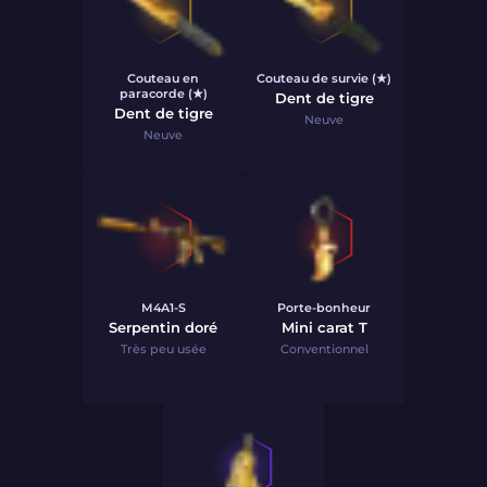
Couteau en
Couteau de survie (★)
paracorde (★)
Dent de tigre
Dent de tigre
Neuve
Neuve
M4A1-S
Porte-bonheur
Serpentin doré
Mini carat T
Très peu usée
Conventionnel