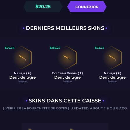
$
20.25
CONNEXION
DERNIERS MEILLEURS SKINS
$
74.54
$
139.27
$
73.72
Navaja (★)
Couteau Bowie (★)
Navaja (★)
Dent de tigre
Dent de tigre
Dent de tigre
Neuve
Neuve
Neuve
SKINS DANS CETTE CAISSE
[
VÉRIFIER LA FOURCHETTE DE COTES
] UPDATED ABOUT 1 HOUR AGO