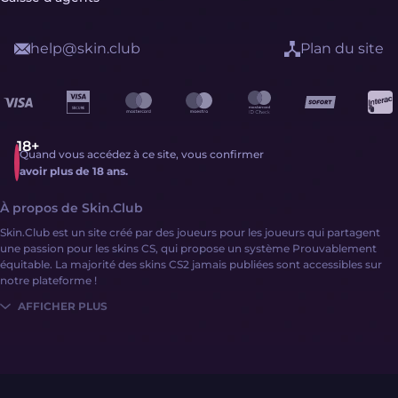
help@skin.club
Plan du site
Quand vous accédez à ce site, vous confirmer
avoir plus de 18 ans.
À propos de Skin.Club
Skin.Club est un site créé par des joueurs pour les joueurs qui partagent
une passion pour les skins CS, qui propose un système Prouvablement
équitable. La majorité des skins CS2 jamais publiées sont accessibles sur
notre plateforme !
AFFICHER PLUS
Obtenir des skins CS2 n'a jamais été aussi simple :
Connectez-vous
Remplissez votre solde avec de l'argent ou des skins CS2
Explorez une vaste collection de skins via divers mécanismes de site !
Skin.Club prend en charge une variété de systèmes de paiement, y