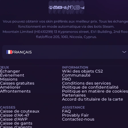
Vous pouvez obtenir vos skin préférés aux meilleur prix. Tous les échange
fonctionnent en mode automatique via des bots Steam.
Moontain Limited (HE410299) 13 Kypranoros street, EVI Building, 2nd floo
flat/office 205, 1061, Nicosia, Cyprus.
FRANÇAIS
JEUX
INFORMATION
Échanger
Wiki des objets CS2
Évènement
Communauté
Missions
PRO
Caisses gratuites
Conditions des services
Améliorer
Politique de confidentialité
Affrontements
Politique en matière de cookies
Partenaires
Accord du titulaire de la carte
CAISSES
ASSISTANCE
Caisse de couteaux
FAQ
Caisse d'AK-47
Provably Fair
Caisse d'AWP
Contactez-nous
Caisse de gants
Caisse d'agents