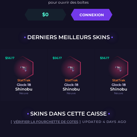
pour ouvrir des boîtes
$
0
CONNEXION
DERNIERS MEILLEURS SKINS
$
56.17
$
56.17
$
56.17
StatTrak
StatTrak
StatTrak
Glock-18
Glock-18
Glock-18
Shinobu
Shinobu
Shinobu
Neuve
Neuve
Neuve
SKINS DANS CETTE CAISSE
[
VÉRIFIER LA FOURCHETTE DE COTES
] UPDATED 4 DAYS AGO