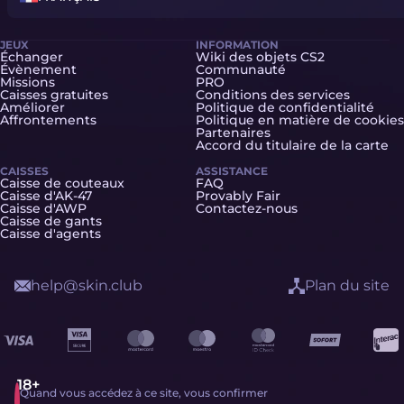
JEUX
INFORMATION
Échanger
Wiki des objets CS2
Évènement
Communauté
Missions
PRO
Caisses gratuites
Conditions des services
Améliorer
Politique de confidentialité
Affrontements
Politique en matière de cookies
Partenaires
Accord du titulaire de la carte
CAISSES
ASSISTANCE
Caisse de couteaux
FAQ
Caisse d'AK-47
Provably Fair
Caisse d'AWP
Contactez-nous
Caisse de gants
Caisse d'agents
help@skin.club
Plan du site
Quand vous accédez à ce site, vous confirmer