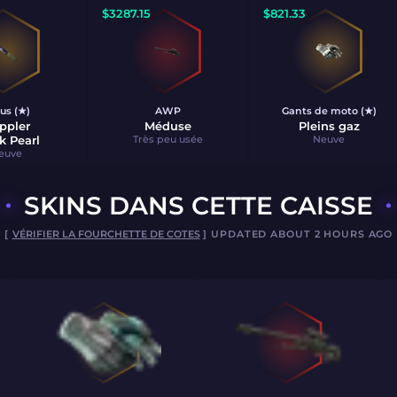
$
3287.15
$
821.33
us (★)
AWP
Gants de moto (★)
ppler
Méduse
Pleins gaz
k Pearl
Très peu usée
Neuve
euve
SKINS DANS CETTE CAISSE
[
VÉRIFIER LA FOURCHETTE DE COTES
] UPDATED ABOUT 2 HOURS AGO