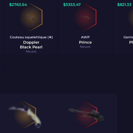
$
2763.54
$
3353.47
$
821.33
Couteau squelettique (★)
AWP
Gants
Doppler
Prince
P
Black Pearl
Neuve
Neuve