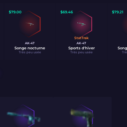
$
79.00
$
69.46
$
79.21
StatTrak
AK-47
AK-47
Songe nocturne
Sports d'hiver
Song
Très peu usée
Très peu usée
Trè