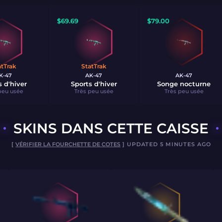
$
69.69
$
79.00
atTrak
StatTrak
K-47
AK-47
AK-47
s d'hiver
Sports d'hiver
Songe nocturne
peu usée
Très peu usée
Très peu usée
SKINS DANS CETTE CAISSE
[
VÉRIFIER LA FOURCHETTE DE COTES
] UPDATED 5 MINUTES AGO