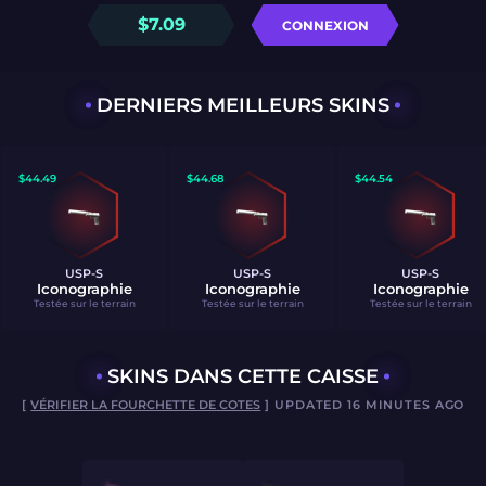
$
7.09
CONNEXION
DERNIERS MEILLEURS SKINS
$
44.49
$
44.68
$
44.54
USP-S
USP-S
USP-S
Iconographie
Iconographie
Iconographie
Testée sur le terrain
Testée sur le terrain
Testée sur le terrain
SKINS DANS CETTE CAISSE
[
VÉRIFIER LA FOURCHETTE DE COTES
] UPDATED 16 MINUTES AGO