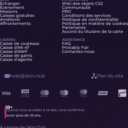
Échanger
Wiki des objets CS2
Évènement
Communauté
Missions
PRO
Caisses gratuites
Conditions des services
Améliorer
Politique de confidentialité
Affrontements
Politique en matière de cookies
Partenaires
Accord du titulaire de la carte
CAISSES
ASSISTANCE
Caisse de couteaux
FAQ
Caisse d'AK-47
Provably Fair
Caisse d'AWP
Contactez-nous
Caisse de gants
Caisse d'agents
help@skin.club
Plan du site
Quand vous accédez à ce site, vous confirmer
avoir plus de 18 ans.
À propos de Skin.Club