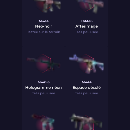
M4A4
FAMAS
Néo-noir
Afterimage
Testée sur le terrain
Très peu usée
M4A1-S
M4A4
Hologramme néon
Espace désolé
Très peu usée
Très peu usée