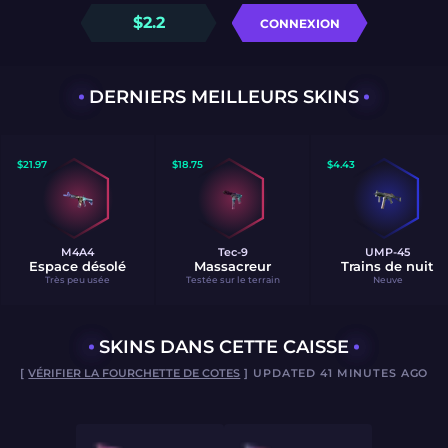
$
2.2
CONNEXION
DERNIERS MEILLEURS SKINS
$
21.97
$
18.75
$
4.43
M4A4
Tec-9
UMP-45
Espace désolé
Massacreur
Trains de nuit
Très peu usée
Testée sur le terrain
Neuve
SKINS DANS CETTE CAISSE
[
VÉRIFIER LA FOURCHETTE DE COTES
] UPDATED 41 MINUTES AGO