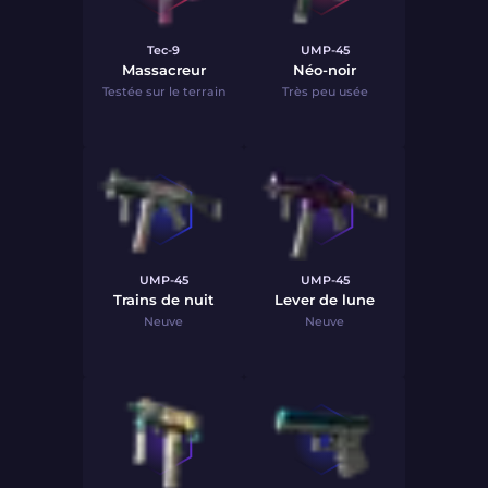
Tec-9
UMP-45
Massacreur
Néo-noir
Testée sur le terrain
Très peu usée
UMP-45
UMP-45
Trains de nuit
Lever de lune
Neuve
Neuve