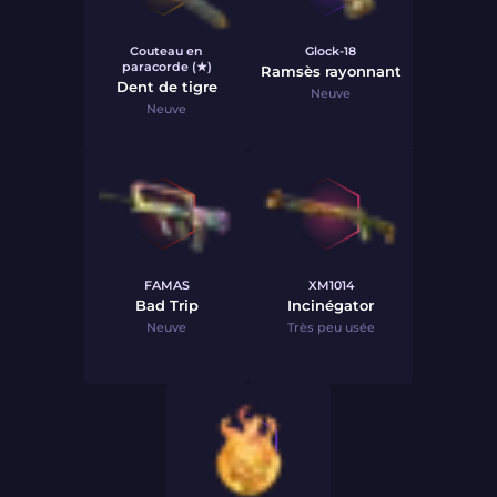
Couteau en
Glock-18
paracorde (★)
Ramsès rayonnant
Dent de tigre
Neuve
Neuve
FAMAS
XM1014
Bad Trip
Incinégator
Neuve
Très peu usée