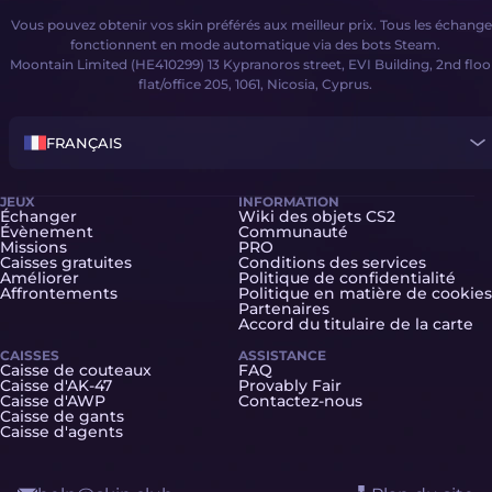
Vous pouvez obtenir vos skin préférés aux meilleur prix. Tous les échange
fonctionnent en mode automatique via des bots Steam.
Moontain Limited (HE410299) 13 Kypranoros street, EVI Building, 2nd floo
flat/office 205, 1061, Nicosia, Cyprus.
FRANÇAIS
JEUX
INFORMATION
Échanger
Wiki des objets CS2
Évènement
Communauté
Missions
PRO
Caisses gratuites
Conditions des services
Améliorer
Politique de confidentialité
Affrontements
Politique en matière de cookies
Partenaires
Accord du titulaire de la carte
CAISSES
ASSISTANCE
Caisse de couteaux
FAQ
Caisse d'AK-47
Provably Fair
Caisse d'AWP
Contactez-nous
Caisse de gants
Caisse d'agents