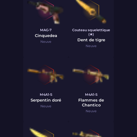
MAG-7
Couteau squelettique
(★)
Cinquedea
Dent de tigre
Neuve
Neuve
M4A1-S
M4A1-S
Serpentin doré
Flammes de
Chantico
Neuve
Neuve