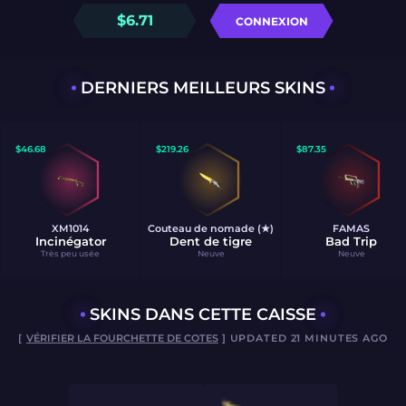
$
6.71
CONNEXION
DERNIERS MEILLEURS SKINS
$
46.68
$
219.26
$
87.35
XM1014
Couteau de nomade (★)
FAMAS
Incinégator
Dent de tigre
Bad Trip
Très peu usée
Neuve
Neuve
SKINS DANS CETTE CAISSE
[
VÉRIFIER LA FOURCHETTE DE COTES
] UPDATED 21 MINUTES AGO