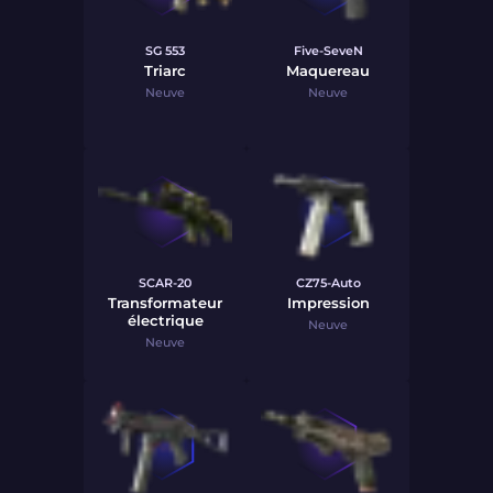
SG 553
Five-SeveN
Triarc
Maquereau
Neuve
Neuve
SCAR-20
CZ75-Auto
Transformateur
Impression
électrique
Neuve
Neuve