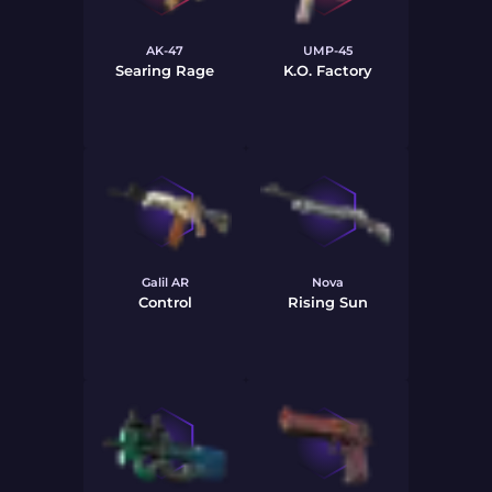
AK-47
UMP-45
Searing Rage
K.O. Factory
Galil AR
Nova
Control
Rising Sun