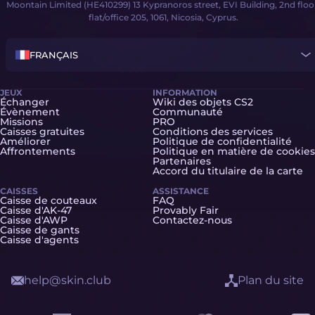
Moontain Limited (HE410299) 13 Kypranoros street, EVI Building, 2nd floo
flat/office 205, 1061, Nicosia, Cyprus.
FRANÇAIS
JEUX
INFORMATION
Échanger
Wiki des objets CS2
Évènement
Communauté
Missions
PRO
Caisses gratuites
Conditions des services
Améliorer
Politique de confidentialité
Affrontements
Politique en matière de cookies
Partenaires
Accord du titulaire de la carte
CAISSES
ASSISTANCE
Caisse de couteaux
FAQ
Caisse d'AK-47
Provably Fair
Caisse d'AWP
Contactez-nous
Caisse de gants
Caisse d'agents
help@skin.club
Plan du site