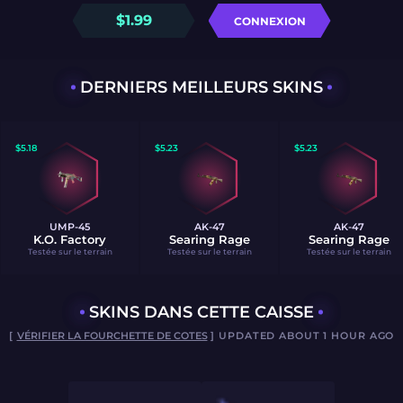
$
1.99
CONNEXION
DERNIERS MEILLEURS SKINS
$
5.18
$
5.23
$
5.23
UMP-45
AK-47
AK-47
K.O. Factory
Searing Rage
Searing Rage
Testée sur le terrain
Testée sur le terrain
Testée sur le terrain
SKINS DANS CETTE CAISSE
[
VÉRIFIER LA FOURCHETTE DE COTES
] UPDATED ABOUT 1 HOUR AGO