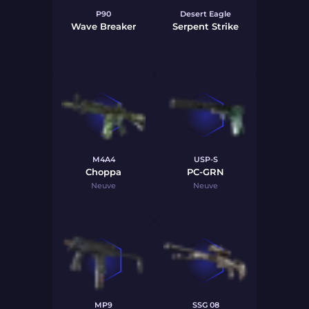
P90
Desert Eagle
Wave Breaker
Serpent Strike
M4A4
USP-S
Choppa
PC-GRN
Neuve
Neuve
MP9
SSG 08