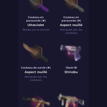
Couteau en
Couteau en
paracorde (★)
paracorde (★)
Ultraviolet
Aspect rouillé
Testée sur le terrain
Marquée par les
combats
Couteau de survie (★)
Glock-18
Aspect rouillé
Shinobu
Marquée par les
combats