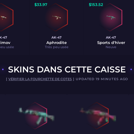
$
33.97
$
153.52
K-47
AK-47
AK-47
iimov
Aphrodite
Sports d'hiver
peu usée
Très peu usée
Neuve
SKINS DANS CETTE CAISSE
[
VÉRIFIER LA FOURCHETTE DE COTES
] UPDATED 19 MINUTES AGO