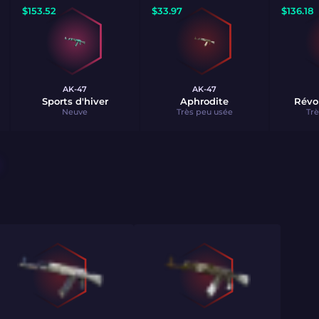
$
153.52
$
33.97
$
136.18
AK-47
AK-47
Sports d'hiver
Aphrodite
Révo
Neuve
Très peu usée
Trè