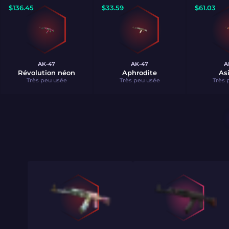
$
136.45
$
33.59
$
61.03
AK-47
AK-47
A
Révolution néon
Aphrodite
As
Très peu usée
Très peu usée
Très 