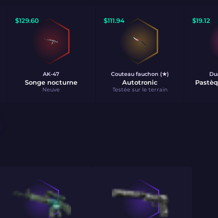
$
129.60
$
111.94
$
19.12
AK-47
Couteau fauchon (★)
Dua
Songe nocturne
Autotronic
Pastèq
Neuve
Testée sur le terrain