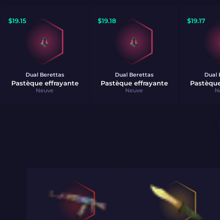
$
19.15
$
19.18
$
19.17
Dual Berettas
Dual Berettas
Dual 
Pastèque effrayante
Pastèque effrayante
Pastèque
Neuve
Neuve
N