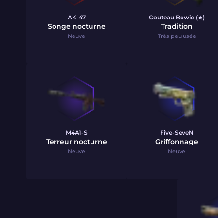
AK-47
Couteau Bowie (★)
Songe nocturne
Tradition
Neuve
Très peu usée
M4A1-S
Five-SeveN
Terreur nocturne
Griffonnage
Neuve
Neuve