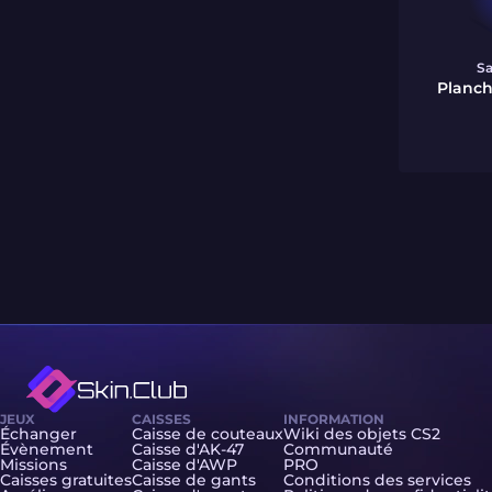
S
Planche
JEUX
CAISSES
INFORMATION
Échanger
Caisse de couteaux
Wiki des objets CS2
Évènement
Caisse d'AK-47
Communauté
Missions
Caisse d'AWP
PRO
Caisses gratuites
Caisse de gants
Conditions des services