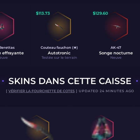
$
113.73
$
129.60
Berettas
Couteau fauchon (★)
AK-47
 effrayante
Autotronic
Songe nocturne
euve
Testée sur le terrain
Neuve
SKINS DANS CETTE CAISSE
[
VÉRIFIER LA FOURCHETTE DE COTES
] UPDATED 24 MINUTES AGO