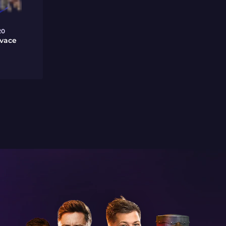
20
ivace