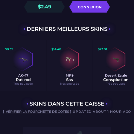
$
2.49
CONNEXION
DERNIERS MEILLEURS SKINS
$
8.39
$
14.48
$
23.01
AK-47
MP9
Desert Eagle
Rat rod
Sas
Conspiration
Très peu usée
Très peu usée
Très peu usée
SKINS DANS CETTE CAISSE
[
VÉRIFIER LA FOURCHETTE DE COTES
] UPDATED ABOUT 1 HOUR AGO