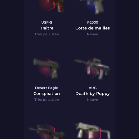
USP-S
P2000
Traitre
Cotte de mailles
Très peu usée
Neuve
Desert Eagle
AUG
Conspiration
Death by Puppy
Très peu usée
Neuve