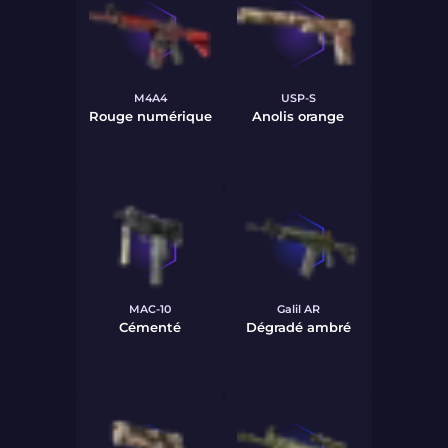
M4A4
USP-S
Rouge numérique
Anolis orange
MAC-10
Galil AR
Cémenté
Dégradé ambré