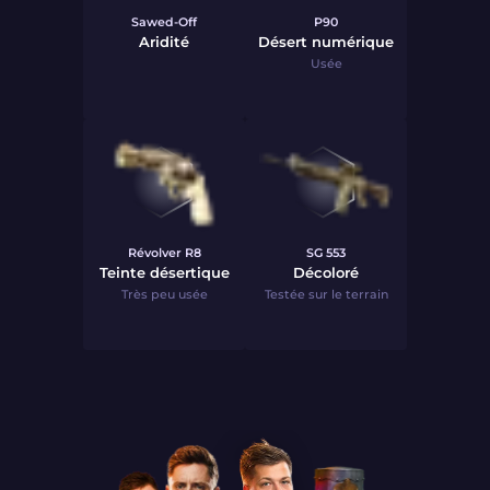
Sawed-Off
P90
Aridité
Désert numérique
Usée
Révolver R8
SG 553
Teinte désertique
Décoloré
Très peu usée
Testée sur le terrain