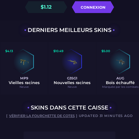
$
1.12
CONNEXION
DERNIERS MEILLEURS SKINS
$
4.13
$
10.49
$
5.00
MP9
G3SG1
AUG
Vieilles racines
Nouvelles racines
Bois échauffé
Neuve
Neuve
Marquée par les combats
SKINS DANS CETTE CAISSE
[
VÉRIFIER LA FOURCHETTE DE COTES
] UPDATED 31 MINUTES AGO