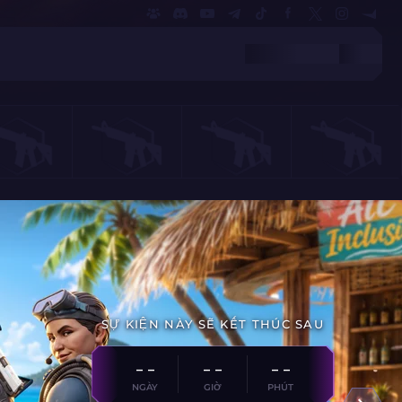
SỰ KIỆN NÀY SẼ KẾT THÚC SAU
- -
- -
- -
NGÀY
GIỜ
PHÚT