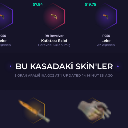
$
7.84
$
19.75
P250
R8 Revolver
P250
eke
Kafatası Ezici
Leke
Aşınmış
Görevde Kullanılmış
Az Aşınmış
BU KASADAKI SKIN'LER
[
ORAN ARALIĞINA GÖZ AT
] UPDATED 14 MINUTES AGO