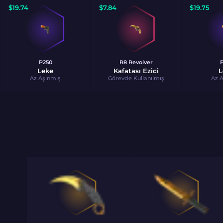
$
19.74
$
7.84
$
19.75
P250
R8 Revolver
Leke
Kafatası Ezici
L
Az Aşınmış
Görevde Kullanılmış
Az 