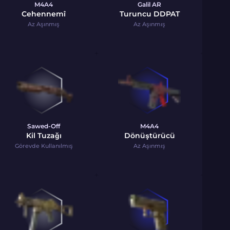
M4A4
Galil AR
Cehennemî
Turuncu DDPAT
Az Aşınmış
Az Aşınmış
Sawed-Off
M4A4
Kil Tuzağı
Dönüştürücü
Görevde Kullanılmış
Az Aşınmış