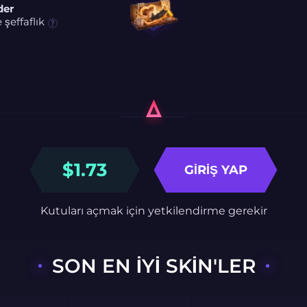
der
şeffaflık
$
1.73
GIRIŞ YAP
Kutuları açmak için yetkilendirme gerekir
SON EN IYI SKIN'LER