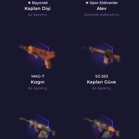
★ Bayonet
★ Spor Eldivenler
Kaplan Dişi
Alev
Az Aşınmış
Görevde Kullanılmış
MAG-7
SG 553
Kızgın
Kaplan Güve
Az Aşınmış
Az Aşınmış