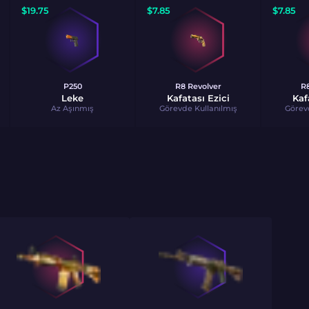
$
19.75
$
7.85
$
7.85
P250
R8 Revolver
R8
Leke
Kafatası Ezici
Kaf
Az Aşınmış
Görevde Kullanılmış
Görev