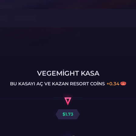
VEGEMIGHT KASA
BU KASAYI AÇ VE KAZAN
RESORT COINS
+
0.34
$
1.73