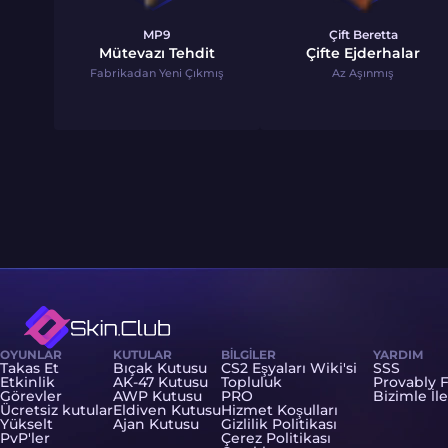
MP9
Çift Beretta
Mütevazı Tehdit
Çifte Ejderhalar
Fabrikadan Yeni Çıkmış
Az Aşınmış
OYUNLAR
KUTULAR
BILGILER
YARDIM
Takas Et
Bıçak Kutusu
CS2 Eşyaları Wiki'si
SSS
Etkinlik
AK-47 Kutusu
Topluluk
Provably F
Görevler
AWP Kutusu
PRO
Bizimle İl
Ücretsiz kutular
Eldiven Kutusu
Hizmet Koşulları
Yükselt
Ajan Kutusu
Gizlilik Politikası
PvP'ler
Çerez Politikası