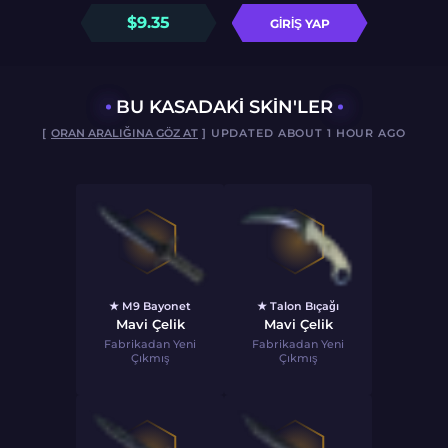
$
9.35
GIRIŞ YAP
BU KASADAKI SKIN'LER
[
ORAN ARALIĞINA GÖZ AT
] UPDATED ABOUT 1 HOUR AGO
★ M9 Bayonet
★ Talon Bıçağı
Mavi Çelik
Mavi Çelik
Fabrikadan Yeni
Fabrikadan Yeni
Çıkmış
Çıkmış