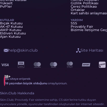
Yükselt
Gizlilik Politikası
PvP'ler
Çerez Politikası
Ortaklar
Kart sahibi anlaşması
KUTULAR
YARDIM
Bıçak Kutusu
SSS
AK-47 Kutusu
Provably Fair
AWP Kutusu
Bizimle İletişime Geç
Eldiven Kutusu
Ajan Kutusu
help@skin.club
Site Haritası
Bu siteye erişerek
18 yaşından büyük olduğunu
onaylıyorsun.
Skin.Club Hakkında
Skin.Club; Provively Fair sistemine sahip, CS skin'lerine tutku duyan
oyunculara yönelik, oyuncular tarafından oluşturulan bir internet sitesidir.