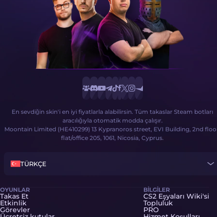
En sevdiğin skin'i en iyi fiyatlarla alabilirsin. Tüm takaslar Steam botları
aracılığıyla otomatik modda çalışır.
Moontain Limited (HE410299) 13 Kypranoros street, EVI Building, 2nd floo
flat/office 205, 1061, Nicosia, Cyprus.
TÜRKÇE
OYUNLAR
BILGILER
Takas Et
CS2 Eşyaları Wiki'si
Etkinlik
Topluluk
Görevler
PRO
Ücretsiz kutular
Hizmet Koşulları