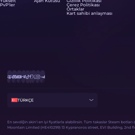
Yükselt
Ajan Kutusu
Gizlilik Politikası
PvP'ler
Çerez Politikası
Ortaklar
Kart sahibi anlaşması
TÜRKÇE
En sevdiğin skin'i en iyi fiyatlarla alabilirsin. Tüm takaslar Steam botları
Moontain Limited (HE410299) 13 Kypranoros street, EVI Building, 2nd floor