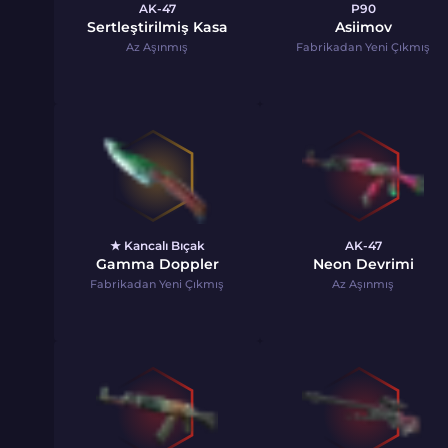
AK-47
P90
Sertleştirilmiş Kasa
Asiimov
Az Aşınmış
Fabrikadan Yeni Çıkmış
★ Kancalı Bıçak
AK-47
Gamma Doppler
Neon Devrimi
Fabrikadan Yeni Çıkmış
Az Aşınmış