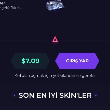
der
şeffaflık
$
7.09
GIRIŞ YAP
Kutuları açmak için yetkilendirme gerekir
SON EN IYI SKIN'LER