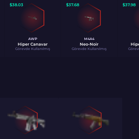
$
38.03
$
37.68
$
37.98
AWP
M4A4
Hiper Canavar
Neo-Noir
Hip
Görevde Kullanılmış
Görevde Kullanılmış
Görev