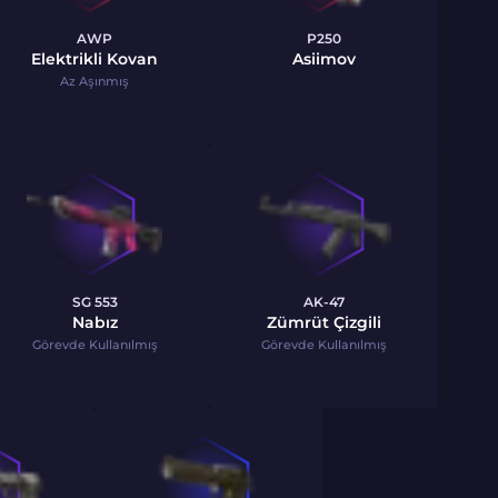
AWP
P250
Elektrikli Kovan
Asiimov
Az Aşınmış
SG 553
AK-47
Nabız
Zümrüt Çizgili
Görevde Kullanılmış
Görevde Kullanılmış