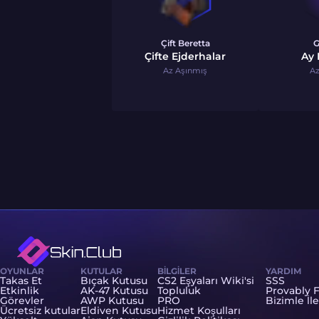
Çift Beretta
G
Çifte Ejderhalar
Ay
Az Aşınmış
Az
OYUNLAR
KUTULAR
BILGILER
YARDIM
Takas Et
Bıçak Kutusu
CS2 Eşyaları Wiki'si
SSS
Etkinlik
AK-47 Kutusu
Topluluk
Provably F
Görevler
AWP Kutusu
PRO
Bizimle İl
Ücretsiz kutular
Eldiven Kutusu
Hizmet Koşulları