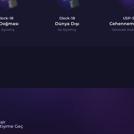
lock-18
Glock-18
USP-
 Doğması
Dünya Dışı
Cehenneme
 Aşınmış
Az Aşınmış
Görevde Kull
air
etişime Geç