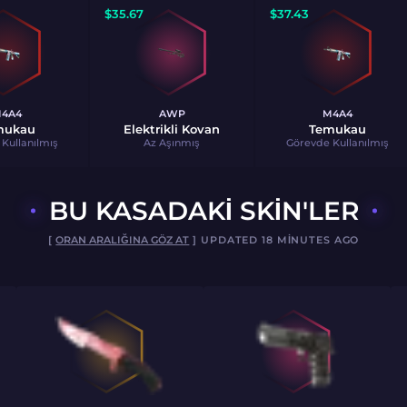
$
35.67
$
37.43
4A4
AWP
M4A4
mukau
Elektrikli Kovan
Temukau
Kullanılmış
Az Aşınmış
Görevde Kullanılmış
BU KASADAKI SKIN'LER
[
ORAN ARALIĞINA GÖZ AT
] UPDATED 18 MINUTES AGO