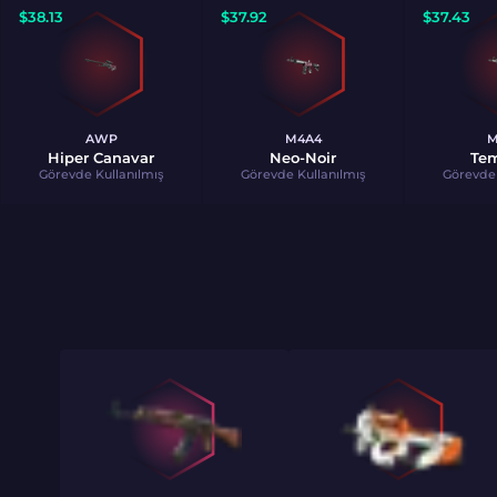
$
38.13
$
37.92
$
37.43
AWP
M4A4
M
Hiper Canavar
Neo-Noir
Te
Görevde Kullanılmış
Görevde Kullanılmış
Görevde 