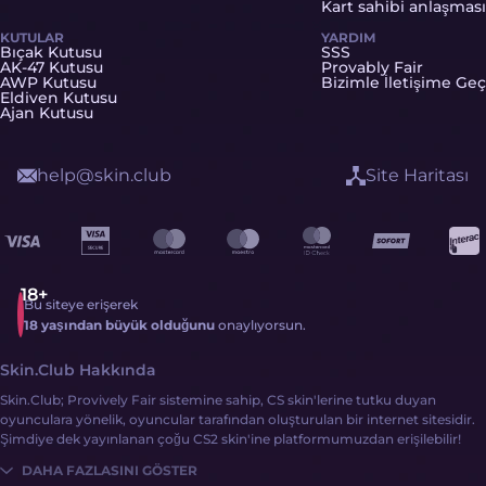
Kart sahibi anlaşması
KUTULAR
YARDIM
Bıçak Kutusu
SSS
AK-47 Kutusu
Provably Fair
AWP Kutusu
Bizimle İletişime Geç
Eldiven Kutusu
Ajan Kutusu
help@skin.club
Site Haritası
Bu siteye erişerek
18 yaşından büyük olduğunu
onaylıyorsun.
Skin.Club Hakkında
Skin.Club; Provively Fair sistemine sahip, CS skin'lerine tutku duyan
oyunculara yönelik, oyuncular tarafından oluşturulan bir internet sitesidir.
Şimdiye dek yayınlanan çoğu CS2 skin'ine platformumuzdan erişilebilir!
DAHA FAZLASINI GÖSTER
CS2 skinleri edinmek hiç bu kadar basit olmamıştı: