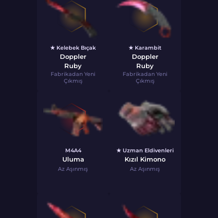
★ Kelebek Bıçak
★ Karambit
Doppler
Doppler
Ruby
Ruby
Fabrikadan Yeni
Fabrikadan Yeni
Çıkmış
Çıkmış
M4A4
★ Uzman Eldivenleri
Uluma
Kızıl Kimono
Az Aşınmış
Az Aşınmış