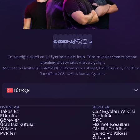
En sevdiğin skin'i en iyi fiyatlarla alabilirsin. Tüm takaslar Steam botları
aracılığıyla otomatik modda çalışır.
Moontain Limited (HE410299) 13 Kypranoros street, EVI Building, 2nd floo
flat/office 205, 1061, Nicosia, Cyprus.
TÜRKÇE
OYUNLAR
BILGILER
Takas Et
CS2 Eşyaları Wiki'si
Etkinlik
Topluluk
Görevler
PRO
Ücretsiz kutular
Hizmet Koşulları
Yükselt
Gizlilik Politikası
PvP'ler
Çerez Politikası
Ortaklar