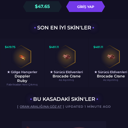
$
47.65
GIRIŞ YAP
SON EN IYI SKIN'LER
$
419.75
$
481.11
$
481.11
★ Gölge Hançerler
★ Sürücü Eldivenleri
★ Sürücü Eldivenleri
Doppler
Brocade Crane
Brocade Crane
Ruby
Az Aşınmış
Az Aşınmış
Fabrikadan Yeni Çıkmış
BU KASADAKI SKIN'LER
[
ORAN ARALIĞINA GÖZ AT
] UPDATED 1 MINUTE AGO